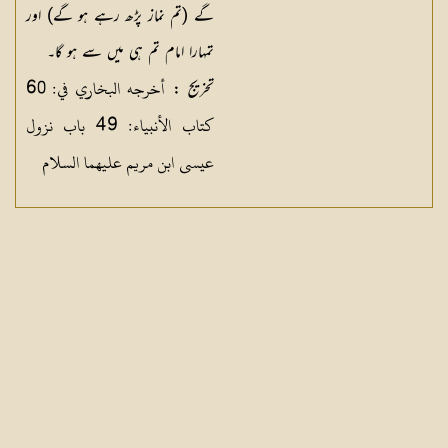
گے (تم نماز پڑھ رہے ہو گے) اور
تمہارا امام تم ہی میں سے ہو گا۔
أخرجه البخاري في: 60
تخریج :
كتاب الأنبياء: 49 باب نزول
عيسى ابن مريم عليهما السلام