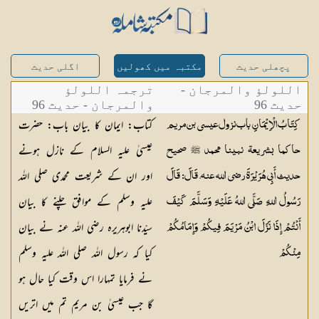
پچھلی حدیث
مکتبہ میں کھولیں
اگلی حدیث
اللولؤ والمرجان -
ترجمہ اللولؤ
حدیث 96
والمرجان - حدیث 96
کتاب: ایمان کا بیان باب: حضرت
کِتَابُ الْاِیْمَانِ باب نزول عيسى بن مريم
عیسیٰ علیہ السلام کے نازل ہونے
حاكما بشريعة نبينا محمد ﷺ صحيح
اور ان کے شریعت محمدی صلی اللہ
حديث أَبِي هُرَيْرَةَ رضي الله عنه، قَالَ: قَالَ
علیہ وسلم کے موافق چلنے کا بیان
رَسُولُ اللهِ صَلَّى اللهُ عَلَيْهِ وَسَلَّمَ كَيْفَ
سیّدنا ابوہریرہ رضی اللہ عنہ نے بیان
أَنْتُمْ إِذَا نَزَلَ ابْنُ مَرْيَمَ فِيكُمْ وَإِمَامُكُمْ
کیا کہ رسول اللہ صلی اللہ علیہ وسلم
مِنْكُمْ
نے فرمایا تمہارا اس وقت کیا حال ہو
گا جب عیسیٰ بن مریم تم میں اتریں