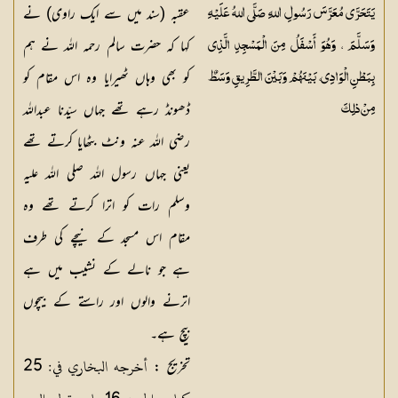
عقبہ (سند میں سے ایک راوی) نے
يَتَحَرَّى مُعَرَّسَ رَسُولِ اللهِ صَلَّى اللهُ عَلَيْهِ
کہا کہ حضرت سالم رحمہ اللہ نے ہم
وَسَلَّمَ ، وَهُوَ أَسْفَلُ مِنَ الْمَسْجِدِ الَّذِي
کو بھی وہاں ٹھیرایا وہ اس مقام کو
بِبَطْنِ الْوَادِي، بَيْنَهُمْ وَبَيْنَ الطَّرِيقِ وَسَطٌ
ڈھونڈ رہے تھے جہاں سیّدنا عبداللہ
مِنْ ذلِكَ
رضی اللہ عنہ ونٹ بٹھایا کرتے تھے
یعنی جہاں رسول اللہ صلی اللہ علیہ
وسلم رات کو اترا کرتے تھے وہ
مقام اس مسجد کے نیچے کی طرف
ہے جو نالے کے نشیب میں ہے
اترنے والوں اور راستے کے بیچوں
بیچ ہے۔
أخرجه البخاري في: 25
تخریج :