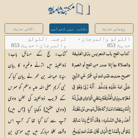
پچھلی حدیث
مکتبہ میں کھولیں
اگلی حدیث
اللولؤ والمرجان -
ترجمہ اللولؤ
حدیث 853
والمرجان - حدیث 853
کتاب: حج کے مسائل باب:
كتاب الحج باب التعريس بذى الحليفة
ذوالحلیفہ میں اترنے وغیرہ کا بیان
والصلاة بها إِذا صدر من الحج أو العمرة
سیّدنا عبداللہ بن عمر نے بیان کیا کہ
صحيح حديث عَبْدِ اللهِ بْنِ عُمَرَ، عَنِ النَّبِيِّ
نبی کریم صلی اللہ علیہ وسلم کو معرس
صَلَّى اللهُ عَلَيْهِ وَسَلَّمَ ، أَنَّهُ رُئِيَ وَهُوَ فِي
کے قریب ذوالحلیفہ کی بطن وادی
مُعَرَّسٍ بِذِي الْحُلَيْفَةِ بِبَطْنِ الْوَادِي، قِيلَ لَهُ
(وادی عقیق) دکھایا گیا (جس میں)
إِنَّكَ بِبَطْحَاءَ مُبَارَكَة (قَالَ مُوسى بْنُ عُقْبَةَ،
آپ سے کہا گیا تھا کہ آپ اس
أَحَدُ رِجَالِ السَّنَدِ) : وَقَدْ أَنَاخَ بِنَا سَالِمٌ
وقت بطحا مبارکہ میں ہیں موسیٰ بن
يَتَوَخَّى بِالْمُنَاخِ الَّذِي كَانَ عَبْدُ اللهِ يُنِيخُ،