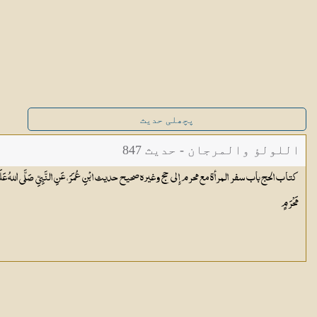
پچھلی حدیث
اللولؤ والمرجان - حدیث 847
كتاب الحج باب سفر المرأة مع محرم إِلى حج وغيره صحيح حديث ابْنِ عُمَرَ، عَنِ النَّبِيِّ صَلَّى اللهُ عَلَيْهِ وَسَلَّمَ 
مَحْرَمٍ