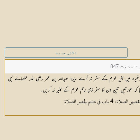
اگلی حدیث
دیث 847
میں بغیر محرم کے سفر نہ کرے سیّدنا عبداللہ بن عمر رضی اللہ عنہمانے نبی
 کیا کہ عورتیں تین دن کا سفر ذی رحم محرم کے بغیر نہ کریں۔