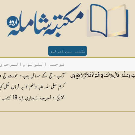
مکتبہ میں کھولیں
ترجمہ اللولؤ والمرجان - ح
کتاب: حج کے مسائل باب: عورت حج وغیرہ 
، قَالَ: لاَ تُسَافِرُ الْمَرْأَةُ ثَلاَثًا إِلاَّ مَعَ ذِي
کریم صلی اللہ علیہ وسلم کا یہ فرمان نقل
أخرجه البخاري في: 18 كتاب تقصير الصلاة: 4 باب في كم يقْصر الصلاة
تخریج :