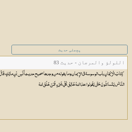
پچھلی حدیث
اللولؤ والمرجان - حدیث 83
کِتَابُ الْاِیْمَانِ باب الوسوسة في الإِيمان وما يقوله من وجدها صحيح حديث أَنَسِ بْنِ مالِكٍ، قَالَ: قَالَ رَسُو
النَّاسُ يَتَساءَلُونَ حَتّى يَقُولوا: هذا اللهُ خَالِقُ كُلِّ شَيْءٍ، فَمَنْ خَلَقَ اللهَ