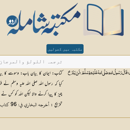
مکتبہ میں کھولیں
ترجمہ اللولؤ والمرجان - 
کتاب: ایمان کا بیان باب: وسوسے کا بی
لُ اللهِ صَلَّى اللهُ عَلَيْهِ وَسَلَّمَ : لَنْ يَبْرَحَ
کیا کہ رسول اللہ صلی اللہ علیہ وسلم نے ف
چیز کا پیدا کرنے والا لیکن اللہ کو کس نے
أخرجه البخاري في: 96 كتاب الاعتصام: 3 باب ما يكره من كثرة السؤال
تخریج :