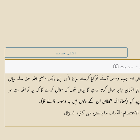
اگلی حدیث
حدیث 83
ان اور جب وسوسہ آئے تو کیا کرے سیّدنا انس بن مالک رضی اللہ عنہ نے بیان
رمایا انسان برابر سوال کرتا رہے گا یہاں تک کہ سوال کرے گا کہ یہ تو اللہ ہے ہر
 پیدا کیا (معاذ اللہ شیطان ان کے دلوں میں یہ وسوسہ ڈالے گا)۔