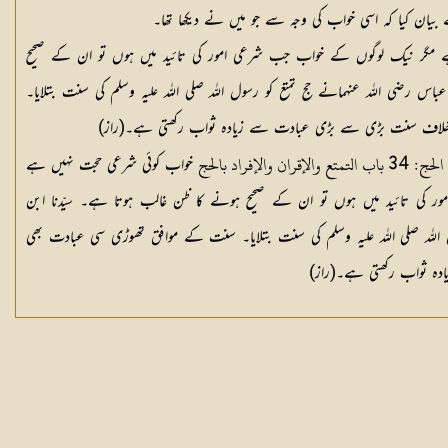
یان کیا کہ اسی خواب کی وجہ سے جو میں نے دیکھا تھا۔
 مگر نیک لوگوں کے خواب جب شرعی امور کی تائید میں ہوں تو ان کے صحیح
اس رضی اللہ عنہمانے حج تمتع کو رسول اللہ صلی اللہ علیہ وسلم کی سنت بتلایا۔
لاف سنت بڑی سے بڑی عبادت سے زیادہ ثواب رکھتی ہے۔(راز)
خواب کوئی شرعی حجت نہیں ہے
 کی تائید میں ہوں تو ان کے صحیح ہونے کا ظن غالب ہوتا ہے۔ سیّدنا ابن
 اللہ صلی اللہ علیہ وسلم کی سنت بتلایا۔ سنت کے موافق تھوڑی سی عبادت بھی
ہ ثواب رکھتی ہے۔(راز)