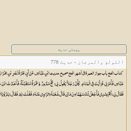
پچھلی حدیث
اللولؤ والمرجان - حدیث 778
كتاب الحج باب جواز العمرة في أشهر الحج صحيح حديث ابْنِ عَبَّاسٍ عَنْ أَبِي جَمْرَةَ نَصْرِ بْنِ عِمْرَانَ الضُّبَعِ
عَبَّاسٍ فَأَمَرَنِي، فَرَأَيْتُ فِي الْمَنَامِ كَأَنَّ رَجُلاً يَقُولُ لِي: حَجٌّ مَبْرُورٌ، وَعُمْرَةٌ مُتَقَبَّلَةٌ، فَأَخْبَرْتُ ابْنَ ع
فَقَالَ لِي: أَقِمْ عِنْدِي فَأَجْعَلَ لَكَ سَهْمًا مِنْ مَالِي قَالَ شُعْبَةُ (الرَّاوِي عَنْهُ) ، فَقُلْتُ: لِمَ فَقَالَ: لِلرُّؤْيَا الّ