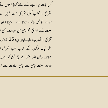
کس بات پر دینے کے لئے کہا) انہوں نے ب
تشریح :
خواب کوئی شرعی حجت نہیں ہے
ہونے کا ظن غالب ہوتا ہے۔ سیّدنا ابن عب
سنت کے موافق تھوڑی سی عبادت بھی خ
أخرجه البخاري في: 25 كتاب الحج: 34 باب التمتع والإقران والإفراد بالحج
تخریج :
مگر نیک لوگوں کے خواب جب شرعی امور
عباس رضی اللہ عنہمانے حج تمتع کو رسول
خلاف سنت بڑی سے بڑی عبادت سے زیاد