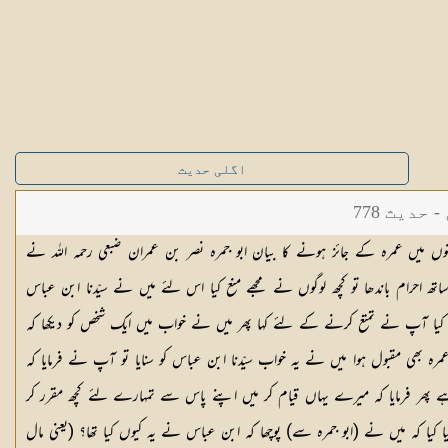
اگلی حدیث
دیث 778
میں عمرہ کے جائز ہونے کا بیان ابو جمرہ نصر بن عمران ضبعی رحمہ اللہ نے
اتھ احرام باندھا تو کچھ لوگوں نے مجھے منع کیا اس لئے میں نے سیّدنا ابن عباس
کیا آپ نے تمتع کرنے کے لئے کہا پھر میں نے خواب میں ایک شخص کو دیکھا کہ
مرہ بھی مقبول ہوا میں نے یہ خواب سیّدنا ابن عباس کو سنایا تو آپ نے فرمایا کہ
ہے پھر فرمایا کہ میرے یہاں قیام کر میں اپنے پاس سے تمہارے لئے کچھ مقرر کر
کیا کہ میں نے (ابو جمرہ سے) پوچھا کہ ابن عباس نے یہ کیوں کیا تھا؟ (یعنی مال