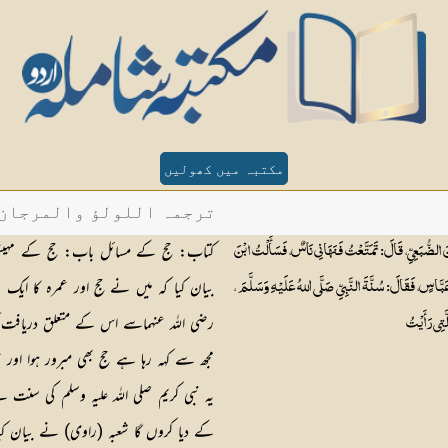
مکتبہ میں کھولیں
ترجمہ اللولؤ والمرجان - ح
کتاب: حج کے مسائل باب: حج کے مہینوں 
يِّ، قَالَ: تَمَتَّعْتُ فَنَهَانِي نَاسٌ، فَسَأَلْتُ ابْنَ
بیان کیا کہ میں نے حج اور عمرہ کا ایک س
َبَّاسٍ، فَقَالَ: سُنَّةَ النَّبِيِّ صَلَّى اللهُ عَلَيْهِ وَسَلَّمَ ،
رضی اللہ عنہماسے اس کے متعلق دریافت 
َتِي رَأَيْتُ
مجھ سے کہہ رہا ہے حج بھی مبرور ہوا اور ع
یہ نبی کریم صلی اللہ علیہ وسلم کی سنت 
کے دیا کروں گا شعبہ (راوی) نے بیان کیا 