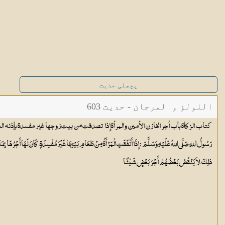
پچھلی حدیث
اللولؤ والمرجان - حدیث 603
كتاب الزكاة باب أجر الخازن الأمين والمرأة إِذا تصدقت من بيت زوجها غير مفسدة بإذنه الصريح 
رَسُولُ اللهِ صَلَّى اللهُ عَلَيْهِ وَسَلَّمَ : إِذَا أَنْفَقَتِ الْمَرْأَةُ مِنْ طَعَامِ بَيْتِهَا غَيْرَ مُفْسِدَةٍ، كَانَ لَهَا أَجْرُهَا بِم
ذلِكَ، لاَ يَنْقُصُ بَعْضُهُمْ أَجْرَ بَعْضٍ شَيْئًا