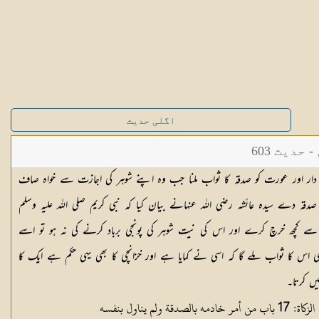
اگلی حدیث
دیث 603
دار اور عورت کو صدقہ کا ثواب ملنا جب وہ اپنے شوہر کی اجازت سے خواہ صاف
قہ دے سیدہ عائشہ رضی اللہ عنہانے بیان کیا کہ نبی کریم صلی اللہ علیہ وسلم
سے کچھ خرچ کرے اور اس کی نیت شوہر کی پونجی برباد کرنے کی نہ ہو تو اسے
ی اس کا ثواب ملے گا کہ اسی نے کمایا ہے اور خزانچی کا بھی یہی حکم ہے ایک کا
ں کرتا۔