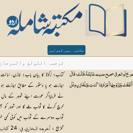
مکتبہ میں کھولیں
ترجمہ اللولؤ والمرجان - ح
کتاب: زکوٰۃ کا بیان باب: خازن، امانت 
أو العرفي صحيح حديث عَائِشَةَ، قَالَتْ: قَالَ
اجازت ہو یا دستور کے مطابق اجازت ہو صد
َا أَنْفَقَتْ، وَلِزَوْجِهَا أَجْرُهُ بِمَا كَسَبَ، وَلِلْخَازِنِ مِثْلُ
نے فرمایااگر عورت اپنے شوہر کے مال 
خرچ کرنے کا ثواب ملے گا اور شوہر کو بھ
ثواب دوسرے کے ثواب میں کوئی کمی نہی
أخرجه البخاري في: 24 كتاب الزكاة: 17 باب من أمر خادمه بالصدقة ولم يناول بنفسه
تخریج :