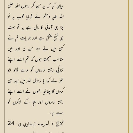
بیان کیا کہ یہ سن کر رسول اللہ صلی
اللہ علیہ وسلم نے فرمایا خوب یہ تو
بڑا ہی آمدنی کا مال ہے یہ تو بہت
ہی نفع بخش ہے اور جو بات تم نے
کہی میں نے وہ سن لی اور میں
مناسب سمجھتا ہوں کہ تم اسے اپنے
نزدیکی رشتہ داروں کو دے ڈالو ابو
طلحہ نے کہا یا رسول اللہ میں ایسا ہی
کروں گا چنانچہ انہوں نے اسے اپنے
رشتہ داروں اور چچا کے لڑکوں کو
دے دیا۔
أخرجه البخاري في: 24
تخریج :