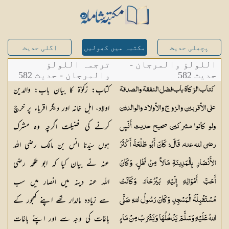
پچھلی حدیث
مکتبہ میں کھولیں
اگلی حدیث
اللولؤ والمرجان -
ترجمہ اللولؤ
حدیث 582
والمرجان - حدیث 582
کتاب: زکوٰۃ کا بیان باب: والدین
كتاب الزكاة باب فضل النفقة والصدقة
اولاد، اہل خانہ اور دیگر اقرباء پر خرچ
على الأقربين والزوج والأولاد والوالدين
کرنے کی فضیلت اگرچہ وہ مشرک
ولو كانوا مشركين صحيح حديث أَنَسٍ
ہوں سیّدنا انس بن مالک رضی اللہ
رضي الله عنه، قَالَ: كَانَ أَبُو طَلْحَةَ أَكْثَرَ
عنہ نے بیان کیا کہ ابو طلحہ رضی
الأَنْصَارِ بِالْمَدِينَةِ مَالاً مِنْ نَخْلٍ، وَكَانَ
اللہ عنہ دینہ میں انصار میں سب
أَحَبَّ أَمْوَالِهِ إِلَيْهِ بَيْرُحَاءَ، وَكَانَتْ
سے زیادہ مالدار تھے اپنے کھجور کے
مُسْتَقْبِلَةَ الْمَسْجِدِ، وَكَانَ رَسُولُ اللهِ صَلَّى
باغات کی وجہ سے اور اپنے باغات
اللهُ عَلَيْهِ وَسَلَّمَ يَدْخُلُهَا وَيَشْرَبُ مِنْ مَاءٍ