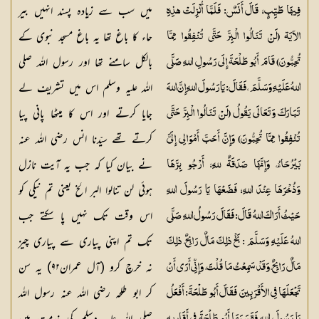
میں سب سے زیادہ پسند انہیں بیر
فِيهَا طَيِّبٍ؛ قَالَ أَنَسٌ: فَلَمَّا أُنْزِلَتْ هذِهِ
حاء کا باغ تھا یہ باغ مسجد نبوی کے
الآيَة (لَنْ تَنَالُوا الْبِرَّ حَتَّى تُنْفِقُوا مِمَّا
بالکل سامنے تھا اور رسول اللہ صلی
تُحِبُّونَ) قَامَ أَبُو طَلْحَةَ إِلَى رَسُولِ اللهِ صَلَّى
اللہ علیہ وسلم اس میں تشریف لے
اللهُ عَلَيْهِ وَسَلَّمَ ، فَقَالَ: يَا رَسُولَ اللهِ إِنَّ اللهَ
جایا کرتے اور اس کا میٹھا پانی پیا
تَبَارَكَ وَتَعَالَى يَقُولُ (لَنْ تَنَالُوا الْبِرَّ حَتَّى
کرتے تھے سیّدنا انس رضی اللہ عنہ
تُنْفِقُوا مِمَّا تُحِبُّونَ) وَإِنَّ أَحَبَّ أَمْوَالِي إِلَيَّ
نے بیان کیا کہ جب یہ آیت نازل
بَيْرُحَاءُ، وَإِنَّهَا صَدَقَةٌ للهِ؛ أَرْجُو بِرَّهَا
ہوئی لن تنالوا البر الخ یعنی تم نیکی کو
وَذُخْرَهَا عِنْدَ اللهِ؛ فَضَعْهَا يَا رَسُولَ اللهِ
اس وقت تک نہیں پا سکتے جب
حَيْثُ أَرَاكَ اللهُ قَالَ: فَقَالَ رَسُولُ اللهِ صَلَّى
تک تم اپنی پیاری سے پیاری چیز
اللهُ عَلَيْهِ وَسَلَّمَ : بَخْ ذلِكَ مَالٌ رَابِحٌ، ذلِكَ
نہ خرچ کرو (آل عمران۹۲) یہ سن
مَالٌ رَابِحٌ، وَقَدْ سَمِعْتُ مَا قُلْتَ، وَإِنِّي أَرَى أَنْ
کر ابو طلحہ رضی اللہ عنہ رسول اللہ
تَجْعَلَهَا فِي الأَقْرَبِينَ فَقَالَ أَبُو طَلْحَةَ: أَفْعَلُ