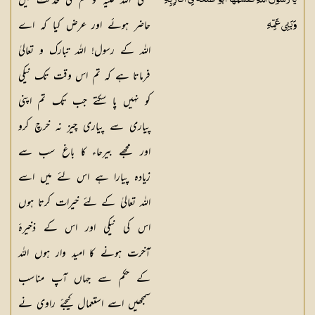
صلی اللہ علیہ وسلم کی خدمت میں
يَا رَسُولَ اللهِ فَقَسَمَهَا أَبُو طَلْحَةَ فِي أَقَارِبِهِ
حاضر ہوئے اور عرض کیا کہ اے
وَبَنِي عَمِّهِ
اللہ کے رسول! اللہ تبارک و تعالیٰ
فرماتا ہے کہ تم اس وقت تک نیکی
کو نہیں پا سکتے جب تک تم اپنی
پیاری سے پیاری چیز نہ خرچ کرو
اور مجھے بیرحاء کا باغ سب سے
زیادہ پیارا ہے اس لئے میں اسے
اللہ تعالیٰ کے لئے خیرات کرتا ہوں
اس کی نیکی اور اس کے ذخیرۂ
آخرت ہونے کا امید وار ہوں اللہ
کے حکم سے جہاں آپ مناسب
سمجھیں اسے استعمال کیجئے راوی نے