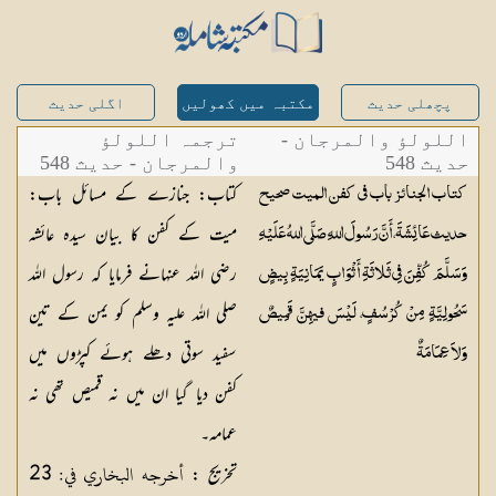
پچھلی حدیث
مکتبہ میں کھولیں
اگلی حدیث
اللولؤ والمرجان -
ترجمہ اللولؤ
حدیث 548
والمرجان - حدیث 548
کتاب: جنازے کے مسائل باب:
كتاب الجنائز باب في كفن الميت صحيح
میت کے کفن کا بیان سیدہ عائشہ
حديث عَائِشَةَ، أَنَّ رَسُولَ اللهِ صَلَّى اللهُ عَلَيْهِ
رضی اللہ عنہانے فرمایا کہ رسول اللہ
وَسَلَّمَ كُفِّنَ فِي ثَلاثَةِ أَثْوَابٍ يَمَانِيَةٍ بِيضٍ
صلی اللہ علیہ وسلم کو یمن کے تین
سَحُولِيَّةٍ مِنْ كُرْسُفٍ، لَيْسَ فيهِنَّ قَمِيصٌ
سفید سوتی دھلے ہوئے کپڑوں میں
وَلاَ عِمَامَةٌ
کفن دیا گیا ان میں نہ قمیص تھی نہ
عمامہ۔
أخرجه البخاري في: 23
تخریج :