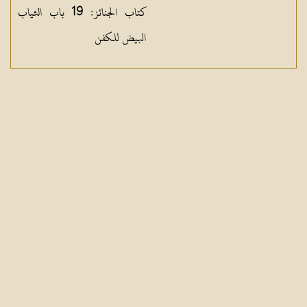
كتاب الجنائز: 19 باب الثياب
البيض للكفن