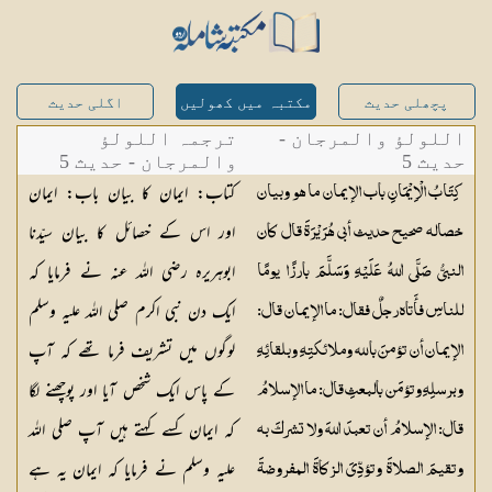
پچھلی حدیث
مکتبہ میں کھولیں
اگلی حدیث
اللولؤ والمرجان -
ترجمہ اللولؤ
حدیث 5
والمرجان - حدیث 5
کتاب: ایمان کا بیان باب: ایمان
کِتَابُ الْاِیْمَانِ باب الإیمان ما ہو وبیان
اور اس کے خصائل کا بیان سیّدنا
خصالہ صحيح حديث أبي هُرَيْرَةَ قال كان
ابوہریرہ رضی اللہ عنہ نے فرمایا کہ
النبيُّ صَلَّى اللهُ عَلَيْهِ وَسَلَّمَ بارزًا يومًا
ایک دن نبی اکرم صلی اللہ علیہ وسلم
للناسِ فأَتاه رجلٌ فقال: ما الإيمان قال:
لوگوں میں تشریف فرما تھے کہ آپ
الإيمان أن تؤمنَ بالله وملائكتِهِ وبلقائِهِ
کے پاس ایک شخص آیا اور پوچھنے لگا
وبرسلِهِ وتؤمَن بالبعثِ قال: ما الإسلامُ
کہ ایمان کسے کہتے ہیں آپ صلی اللہ
قال: الإسلامُ أن تعبدَ اللهَ ولا تشركَ به
علیہ وسلم نے فرمایا کہ ایمان یہ ہے
وتقيمَ الصلاةَ وتؤدِّيَ الزكاةَ المفروضةَ