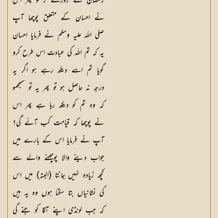
رمضان کے روزے رکھو پھر اس
نے احسان کے متعلق پوچھا آپ
صلی اللہ علیہ وسلم نے فرمایا احسان
یہ کہ تم اللہ کی عبادت اس طرح کرو
گویا تم اسے دیکھ رہے ہو اگر یہ
درجہ نہ حاصل ہو تو پھر یہ تو سمجھو
کہ وہ تم کو دیکھ رہا ہے پھر اس
نے پوچھا کہ قیامت کب آئے گی؟
آپ نے فرمایا اس کے بارے میں
جواب دینے والا پوچھنے والے سے
کچھ زیادہ نہیں جانتا (البتہ) میں اس
کی نشانیاں بتا سکتا ہوں وہ یہ ہیں
کہ جب لونڈی اپنے آقا کو جنے گی