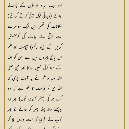
اور جب سیاہ اونٹوں کے چرانے
والے (دیہاتی لوگ ترقی کرتے کرتے)
مکانات کی تعمیر میں ایک دوسرے
سے ترقی لے جانے کی کوشش
کریں گے (یاد رکھو) قیامت کا علم
ان پانچ چیزوں میں ہے جن کو اللہ
کے سوا کوئی نہیں جانتا پھر نبی صلی
اللہ علیہ وسلم نے یہ آیت پڑھی کہ
اللہ ہی کو قیامت کا علم ہے کہ وہ
کب ہو گی (آخر آیت تک) پھر وہ
پوچھنے والا پیٹھ پھیر کر جانے لگا پھر
آپ نے فرمایا کہ اسے واپس بلا کر