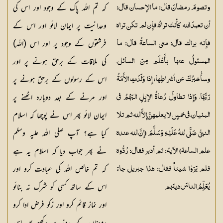
کہ تم اللہ پاک کے وجود اور اس کی
وتصومَ رمضانَ قال: ما الإحسان قال:
وحدانیت پر ایمان لائو اور اس کے
أن تعبدَ الله كأنك تراهُ، فإِن لم تكن تراه
فرشتوں کے وجود پر اور اس (اللہ)
فإِنه يراك قال: متى الساعةُ قال: ما
کی ملاقات کے برحق ہونے پر اور
المسئولُ عنها بأَعْلَم مِنَ السائل،
اس کے رسولوں کے برحق ہونے پر
وسأُخبرُكَ عن أشراطِها؛ إِذا وَلَدَتِ الأَمَةُ
اور مرنے کے بعد دوبارہ اٹھنے پر
رَبَّهَا، وَإِذا تطاولَ رُعاةُ الإبِلِ البَهْمُ في
ایمان لائو پھر اس نے پوچھا کہ اسلام
البنيان، في خمسٍ لا يعلمهنَّ إِلاَّ الله ثم تلا
کیا ہے؟ آپ صلی اللہ علیہ وسلم
النبيُّ صَلَّى اللهُ عَلَيْهِ وَسَلَّمَ (إِنَّ الله عنده
نے پھر جواب دیا کہ اسلام یہ ہے
علم الساعة) الآية: ثم أدبر فقال: رُدُّوه
کہ تم خالص اللہ کی عبادت کرو اور
فلم يَرَوْا شيئاً فقال: هذا جبريل جاءَ
اس کے ساتھ کسی کو شرک نہ بنائو
يُعَلِّمُ الناسَ دينَهم
اور نماز قائم کرو اور زکو فرض ادا کرو