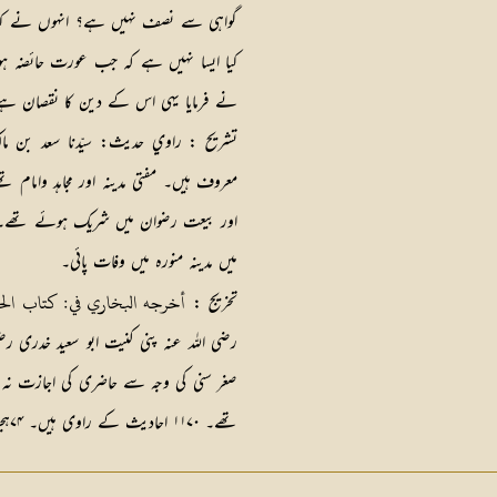
گواہی سے نصف نہیں ہے؟ انہوں نے کہ
کیا ایسا نہیں ہے کہ جب عورت حائضہ ہو
نے فرمایا یہی اس کے دین کا نقصان ہے
تشریح :
راوي حدیث: سیّدنا سعد بن ما
معروف ہیں۔ مفتی مدینہ اور مجاہد وامام 
میں مدینہ منورہ میں وفات پائی۔
أخرجه البخاري في: كتاب الحيض: 6 باب ترك الحا
تخریج :
رضی اللہ عنہ پنی کنیت ابو سعید خدری رضی
صغر سنی کی وجہ سے حاضری کی اجازت نہ
تھے۔ ۱۱۷۰ احادیث کے راوی ہیں۔ ۷۴ہجری کو ۸۴ سال کی عمر میں مدینہ منورہ میں وفات پائی۔