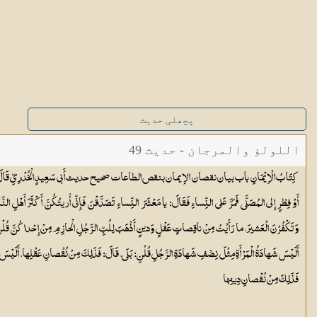
پچھلی حدیث
اللولؤ والمرجان - حدیث 49
کِتَابُ الْاِیْمَانِ باب بيان نقصان الإيمان بنقص الطاعات صحيح حديث أَبي سَعِيدٍ الْخُدْرِيِّ قَالَ: خَرَجَ رَ
أَوْ فِطْرٍ إِلى المُصَلَّى فَمَرَّ عَلى النِّساءِ فَقَالَ: يا مَعْشَرَ النِّساءِ تَصَدَّقْنَ فَإِنّي أُريتُكُنَّ أَكْثَرَ أَهْلِ الن
وَتَكْفُرْنَ الْعَشيرَ، ما رَأَيْتُ مِنْ ناقِصاتٍ عَقْلٍ وَدينٍ أَذْهَبَ لِلُبِّ الرَّجُلِ الْحازِمِ مِنْ إِحْداكُنَّ قُل
أَلَيْسَ شَهادَةُ الْمَرْأَةِ مِثْلَ نِصْفِ شَهادَةِ الرَّجُلِ قُلْنِ: بَلَى، قَالَ: فَذَلِكَ مِنْ نُقْصانِ عَقْلِها، أَلَيْس
فَذَلِكَ مِنْ نُقْصانِ دِينِها