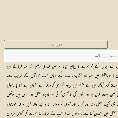
اگلی حدیث
حدیث 49
سے ایمان کے کم ہونے کا بیان سیّدنا ابو سعید خدری رضی اللہ عنہ فرماتے ہیں
الضحی یا عیدالفطر میں عید گاہ تشریف لے گئے وہاں آپ عورتوں کے قریب سے
ہ کرو کیونکہ میں نے جہنم میں زیادہ تم ہی کو دیکھا ہے انہوں نے کہا یا رسول
ن طعن بہت کرتی ہو اور شوہر کی ناشکری کرتی ہو باوجود عقل اور دین میں ناقص
ایک عقل مند اور تجربہ کار آدمی کو دیوانہ بنا دینے والا نہیں دیکھا عورتوں
ل میں نقصان کیا ہے یا رسول اللہ؟ آپ نے فرمایا کیا عورت کی گواہی مرد کی