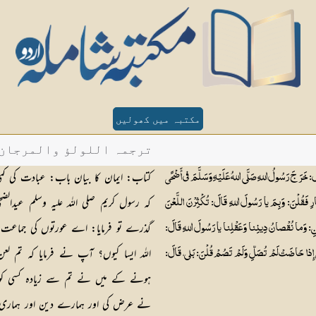
مکتبہ میں کھولیں
ترجمہ اللولؤ والمرجان - 
کتاب: ایمان کا بیان باب: عبادت کی کمی 
سُولُ اللهِ صَلَّى اللهُ عَلَيْهِ وَسَلَّمَ في أَضْحًى
کہ رسول کریم صلی اللہ علیہ وسلم عید
َّارِ فَقُلْنَ: وَبِمَ يا رَسُولَ اللهِ قَالَ: تُكْثِرْنَ اللَّعْنَ
گذرے تو فرمایا: اے عورتوں کی جماعت صدق
ْنِ: وَما نُقْصانُ دِينِنا وَعَقْلِنا يا رَسُولَ اللهِ قَالَ:
اللہ ایسا کیوں؟ آپ نے فرمایا کہ تم لع
َ إِذا حَاضَتْ لَمْ تُصَلِّ وَلَمْ تَصُمْ قُلْنَ: بَلى، قَالَ:
ہونے کے میں نے تم سے زیادہ کسی کو بھی 
نے عرض کی اور ہمارے دین اور ہماری عق