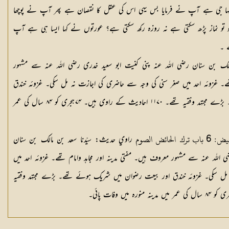
ا جی ہے آپ نے فرمایا بس یہی اس کی عقل کا نقصان ہے پھر آپ نے پوچھا
 تو نماز پڑھ سکتی ہے نہ روزہ رکھ سکتی ہے؟ عورتوں نے کہا ایسا ہی ہے آپ
 ۔
لک بن سنان رضی اللہ عنہ پنی کنیت ابو سعید خدری رضی اللہ عنہ سے مشہور
تھے۔ غزوئہ احد میں صغر سنی کی وجہ سے حاضری کی اجازت نہ مل سکی۔ غزوئہ خندق
اور بیعت رضوان میں شریک ہوئے تھے۔ بڑے مجتہد وفقیہ تھے۔ ۱۱۷۰ احادیث کے راوی ہیں۔ ۷۴ہجری کو ۸۴ سال کی عمر
ئض الصوم
راوي حدیث: سیّدنا سعد بن مالک بن سنان
 اللہ عنہ سے مشہور معروف ہیں۔ مفتی مدینہ اور مجاہد وامام تھے۔ غزوئہ احد میں
 مل سکی۔ غزوئہ خندق اور بیعت رضوان میں شریک ہوئے تھے۔ بڑے مجتہد وفقیہ