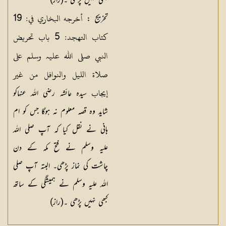
کبھی نہیں پڑھی ۔(راز)
أخرجه البخاري في: 19
تخریج :
كتاب التهجد: 5 باب تحريض
النبي صلی اللہ علیہ وسلم على
صلاة الليل والنوافل من غير
إيجاب
سیدہ عائشہ رضی اللہ عنہاکو
شاید وہ قصہ معلوم نہ ہوگا جس کو ام
ہانی نے نقل کیا کہ آپ صلی اللہ
علیہ وسلم نے فتح مکہ کے دن
چاشت کی نماز پڑھی۔ البتہ آپ صلی
اللہ علیہ وسلم نے ہمیشگی کے ساتھ
کبھی نہیں پڑھی ۔(راز)