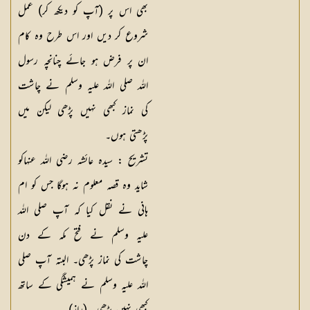
بھی اس پر (آپ کو دیکھ کر) عمل
شروع کر دیں اور اس طرح وہ کام
ان پر فرض ہو جائے چنانچہ رسول
اللہ صلی اللہ علیہ وسلم نے چاشت
کی نماز کبھی نہیں پڑھی لیکن میں
پڑھتی ہوں۔
تشریح :
سیدہ عائشہ رضی اللہ عنہاکو
شاید وہ قصہ معلوم نہ ہوگا جس کو ام
ہانی نے نقل کیا کہ آپ صلی اللہ
علیہ وسلم نے فتح مکہ کے دن
چاشت کی نماز پڑھی۔ البتہ آپ صلی
اللہ علیہ وسلم نے ہمیشگی کے ساتھ