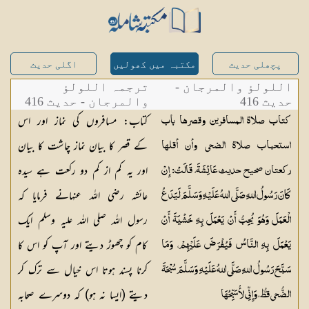
پچھلی حدیث
مکتبہ میں کھولیں
اگلی حدیث
اللولؤ والمرجان -
ترجمہ اللولؤ
حدیث 416
والمرجان - حدیث 416
کتاب: مسافروں کی نماز اور اس
كتاب صلاة المسافرين وقصرها باب
کے قصر کا بیان نماز چاشت کا بیان
استحباب صلاة الضحى وأن أقلها
اور یہ کم از کم دو رکعت ہے سیدہ
ركعتان صحيح حديث عَائِشَةَ، قَالَتْ: إِنْ
عائشہ رضی اللہ عنہانے فرمایا کہ
كَانَ رَسُولُ اللهِ صَلَّى اللهُ عَلَيْهِ وَسَلَّمَ لَيَدَعُ
رسول اللہ صلی اللہ علیہ وسلم ایک
الْعَمَلَ وَهُوَ يُحِبُّ أَنْ يَعْمَلَ بِهِ خَشْيَةَ أَنْ
کام کو چھوڑ دیتے اور آپ کو اس کا
يَعْمَلَ بِهِ النَّاسُ فَيُفْرَضَ عَلَيْهِمْ، وَمَا
کرنا پسند ہوتا اس خیال سے ترک کر
سَبَّحَ رَسُولُ اللهِ صَلَّى اللهُ عَلَيْهِ وَسَلَّمَ سُبْحَةَ
دیتے (ایسا نہ ہو) کہ دوسرے صحابہ
الضُّحى قطُّ، وَإِنِّي لأُسَبِّحُهَا