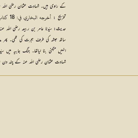
کے راوی ہیں۔ شہادت عثمان رضی اللہ عنہ کے چند دن بع
أخرجه البخاري في: 18 كتاب تقصير الصلاة: 12 باب تطوع في السفر في غير دبر الصلاة وقبلها
تخریج :
حدیث: سیّدنا عامر بن ربیعہ رضی اللہ عن
ساتھ حبشہ کی طرف ہجرت کی تھی۔ پھر 
انہیں متبنی بنا لیاتھا۔ جنگ جابیہ میں س
شہادت عثمان رضی اللہ عنہ کے چند دن بعد ۳۵ ہجری کو وفات پ