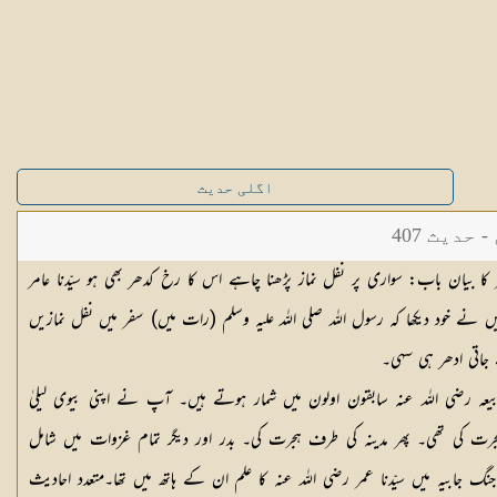
اگلی حدیث
دیث 407
 بیان باب: سواری پر نفل نماز پڑھنا چاہے اس کا رخ کدھر بھی ہو سیّدنا عامر
ں نے خود دیکھا کہ رسول اللہ صلی اللہ علیہ وسلم (رات میں) سفر میں نفل نمازیں
جاتی ادھر ہی سہی۔
یعہ رضی اللہ عنہ سابقون اولون میں شمار ہوتے ہیں۔ آپ نے اپنی بیوی لیلیٰ
رت کی تھی۔ پھر مدینہ کی طرف ہجرت کی۔ بدر اور دیگر تمام غزوات میں شامل
گ جابیہ میں سیّدنا عمر رضی اللہ عنہ کا علم ان کے ہاتھ میں تھا۔متعدد احادیث