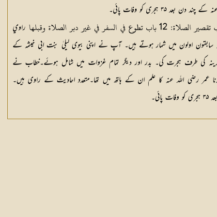
د ۳۵ ہجری کو وفات پائی۔
راوي
ہ سابقون اولون میں شمار ہوتے ہیں۔ آپ نے اپنی بیوی لیلیٰ بنت ابی خیثمہ کے
مدینہ کی طرف ہجرت کی۔ بدر اور دیگر تمام غزوات میں شامل ہوئے۔خطاب نے
یّدنا عمر رضی اللہ عنہ کا علم ان کے ہاتھ میں تھا۔متعدد احادیث کے راوی ہیں۔
ائی۔