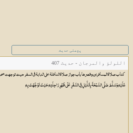
پچھلی حدیث
اللولؤ والمرجان - حدیث 407
كتاب صلاة المسافرين وقصرها باب جواز صلاة النافلة على الدابة في السفر حيث توجهت صحيح حديث عَامِرِ بْن
عَلَيْهِ وَسَلَّمَ صَلَّى السُّبْحَةَ بِاللَّيْلِ فِي السَّفَرِ عَلَى ظَهْرِ رَاحِلَتِهِ حَيْتُ تَوَجَّهَتْ بِهِ