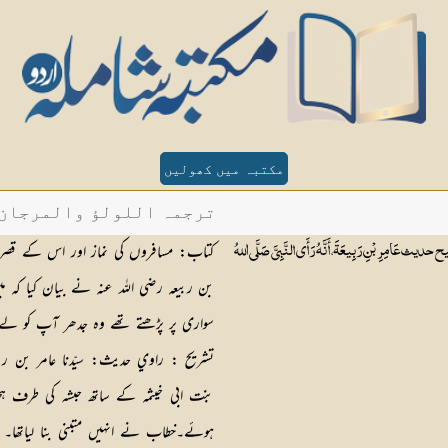
مکتبہ میں کھولیں
ترجمہ اللولؤ والمرجان - ح
کتاب: مسافروں کی نماز اور اس کے قصر کا
ِ رَبِيعَةَ، أَنَّهُ رَأَى النَّبِيَّ صَلَّى اللهُ
بن ربیعہ رضی اللہ عنہ نے بیان کیا کہ می
سواری پر پڑھتے تھے وہ جدھر آپ کو لے 
تشریح :
راوي حدیث: سیّدنا عامر بن رب
بنت ابی خیثمہ کے ساتھ حبشہ کی طرف ہج
ہوئے۔خطاب نے انہیں متبنی بنا لیاتھا۔ جن