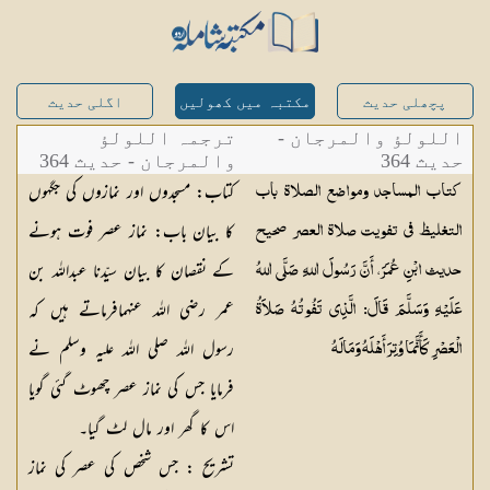
پچھلی حدیث
مکتبہ میں کھولیں
اگلی حدیث
اللولؤ والمرجان -
ترجمہ اللولؤ
حدیث 364
والمرجان - حدیث 364
کتاب: مسجدوں اور نمازوں کی جگہوں
كتاب المساجد ومواضع الصلاة باب
کا بیان باب: نماز عصر فوت ہونے
التغليظ في تفويت صلاة العصر صحيح
کے نقصان کا بیان سیّدنا عبداللہ بن
حديث ابْنِ عُمَرَ، أَنَّ رَسُولَ اللهِ صَلَّى اللهُ
عمر رضی اللہ عنہمافرماتے ہیں کہ
عَلَيْهِ وَسَلَّمَ قَالَ: الَّذِي تَفُوتُهُ صَلاَةُ
رسول اللہ صلی اللہ علیہ وسلم نے
الْعَصْرِ كَأَنَّمَا وُتِرَ أَهْلَهُ وَمَالَهُ
فرمایا جس کی نماز عصر چھوٹ گئی گویا
اس کا گھر اور مال لٹ گیا۔
تشریح :
جس شخص کی عصر کی نماز