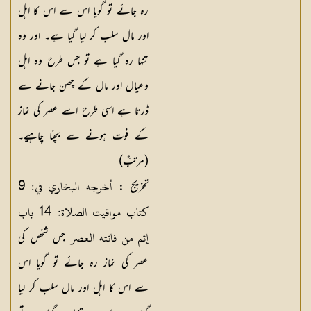
رہ جائے تو گویا اس سے اس کا اہل
اور مال سلب کر لیا گیا ہے۔ اور وہ
تنہا رہ گیا ہے تو جس طرح وہ اہل
وعیال اور مال کے چھن جانے سے
ڈرتا ہے اسی طرح اسے عصر کی نماز
کے فوت ہونے سے بچنا چاہیے۔
(مرتبؒ)
أخرجه البخاري في: 9
تخریج :
كتاب مواقيت الصلاة: 14 باب
إثم من فاتته العصر
جس شخص کی
عصر کی نماز رہ جائے تو گویا اس
سے اس کا اہل اور مال سلب کر لیا