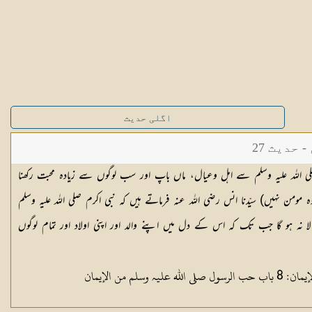
اگلی حدیث
حدیث 27
ی اللہ علیہ وسلم سے اہل وعیال، ماں باپ اور سب لوگوں سے زیادہ محبت رکھنا
ومن نہیں) سیّدنا انس رضی اللہ عنہ فرماتے ہیں کہ نبی اکرم صلی اللہ علیہ وسلم
ا نہ ہو گا جب تک کہ اس کے دل میں اپنے والد اور اپنی اولاد اور تمام لوگوں