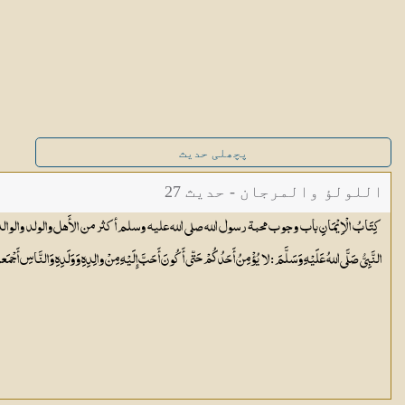
پچھلی حدیث
اللولؤ والمرجان - حدیث 27
کِتَابُ الْاِیْمَانِ باب وجوب محبة رسول الله صلی اللہ علیہ وسلم أكثر من الأَهل والولد والوا
النَّبِيُّ صَلَّى اللهُ عَلَيْهِ وَسَلَّمَ : لا يُؤْمِنُ أَحَدُكُمْ حَتّى أَكُونَ أَحَبَّ إِلَيْهِ مِنْ والِدِهِ وَوَلَدِهِ وَالنَّاسِ أَجْمَ