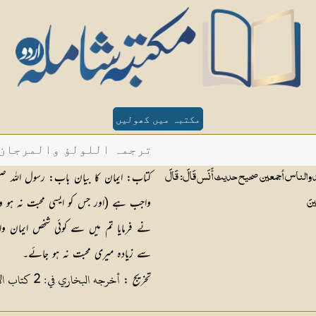
مکتبہ میں کھولیں
ترجمہ اللولؤ والمرجان - 
کتاب: ایمان کا بیان باب: رسول اللہ صل
لد والناس أجمعين صحيح حديث أَنَس قَالَ: قَالَ
واجب ہے (اور جس کو ایسی محبت نہ ہو وہ م
عينَ
نے فرمایا تم میں سے کوئی شخص ایمان وال
سے زیادہ میری محبت نہ ہو جائے۔
أخرجه البخاري في: 2 كتاب الإيمان: 8 باب حب الرسول صلی اللہ علیہ وسلم من الإيمان
تخریج :