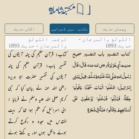
پچھلی حدیث
مکتبہ میں کھولیں
اگلی حدیث
اللولؤ والمرجان -
ترجمہ اللولؤ
حدیث 1893
والمرجان - حدیث 1893
کتاب: قرآن حکیم کی چند آیتوں کی
كتاب التفسير باب التفسير صحيح
تفسیر باب: قرآن حکیم کی چند
حديث أَبِي هُرَيْرَةَ رضي الله عنه، قَالَ: قَالَ
آیتوں کی تفسیر حضرت ابو ہریرہ
رَسُولُ اللهِ صَلَّى اللَّهُ عَلَيْهِ وَسَلَّمَ: قِيلَ لِبَنِي
رضی اللہ عنہ نے بیان کیا کہ نبی
إِسْرَائِيلَ: ادْخُلُوا الْبَابَ سُجَّدًا، وَقُولُوا
کریم صلی اللہ علیہ وسلم نے فرمایا :
حِطَّةٌ، فَبَدَّلُوا فَدَخَلُوا يَزْحَفُونَ عَلَى
بنی اسرائیل کو حکم ہوا تھا کہ بیت
أَسْتَاهِهِمْ، وَقَالُوا: حَبَّةٌ فِي شَعْرَةٍ
المقدس میں سجدہ و رکوع کرتے
ہوئے داخل ہوں اور یہ کہتے ہوئے