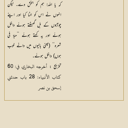
کہ یا اللہ! ہم کو بخش دے۔ لیکن
انہوں نے اس کو الٹا کیا اور اپنے
چوتڑوں کے بل گھسٹتے ہوئے داخل
ہوئے اور یہ کہتے ہوئے ’’حبۃ فی
شعرہ‘‘ (یعنی بالیوں میں دانے خوب
ہوں) داخل ہوئے۔
أخرجه البخاري في: 60
تخریج :
كتاب الأنبياء: 28 باب حدثني
إسحق بن نصر