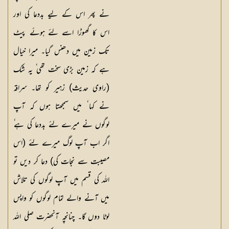
نے پھر اس کے لیے بددعا کی اور
اس کا گھوڑا اسے لئے ہوئے پیٹ
تک زمین میں دھنس گیا۔ میرا خیال
ہے کہ زمین بڑی سخت تھی ٗ یہ شک
(راوی حدیث) زہیر کو تھا۔ سراقہ
نے کہا ٗ میں سمجھتا ہوں کہ آپ
لوگوں نے میرے لئے بددعا کی ہے ٗ
اگر اب آپ لوگ میرے لئے (اس
مصیبت سے نجات کی) دعا کر دیں تو
اللہ کی قسم میں آپ لوگوں کی تلاش
میں آنے والے تمام لوگوں کو واپس
لوٹا دوں گا۔ چنانچہ آنحضرت صلی اللہ