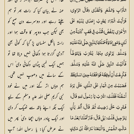
تھا؟ اس پر حضرت ابوبکر رضی اللہ
نَعَمْ فَأَخَذَ شَاةً فَقُلْتُ: انْفُضِ الضَّرْعَ مِنَ
عنہ نے بیان کیا کہ رات بھر تو ہم
التُّرَابِ وَالشَّعَرِ وَالْقَذَى (قَالَ الرَّاوِي:
چلتے رہے اور دوسرے دن صبح کو
فَرَأَيْتُ الْبَرَاءَ يَضْرِبُ إِحْدَى يَدَيْهِ عَلَى
بھی لیکن جب دوپہر کا وقت ہوا اور
الأُخْرَى، يَنْفُضُ) فَحَلَبَ فِي قَعْبٍ كُثْبَةً مِنْ
راستہ بالکل سنسان پڑ گیا کہ کوئی بھی
لَبَنٍ، وَمَعِي إِدَاوَةٌ حَمَلْتُهَا لِلنَّبِيِّ صَلَّى اللَّهُ عَلَيْهِ
آدمی گزرتا ہوا دکھائی نہیں دیتا تھا تو
وَسَلَّمَ، يَرْتَوِي مِنْهَا، يَشْرَبُ وَيَتَوَضَّأُ
ہمیں ایک لمبی چٹان دکھائی دی ٗ اس
فَأَتَيْتُ النَّبِيَّ صَلَّى اللَّهُ عَلَيْهِ وَسَلَّمَ،
کے سائے میں دھوپ نہیں تھی۔
فَكَرِهْتُ أَنْ أُوقِظَهُ فَوَافَقْتُهُ حِينَ اسْتَيْقَظَ
ہم وہاں اتر گئے اور میں نے خود
فَصَبَبْتُ مِنَ الْمَاءِ عَلَى اللَّبَنِ، حَتَّى بَرَدَ
نبی کریم صلی اللہ علیہ وسلم کے لیے
أَسْفَلُهُ فَقُلْتُ: اشْرَبْ يَا رَسُولَ اللهِ قَالَ:
ایک جگہ اپنے ہاتھ سے ٹھیک کر دی
فَشَرِبَ حَتَّى رَضِيتُ ثُمَّ قَالَ: أَلَمْ يَأْنِ
اور ایک چادر وہاں بچھا دی ٗ پھر میں
لِلرَّحِيلِ قُلْتُ: بَلَى قَالَ: فَارْتَحَلْنَا بَعْدَ مَا
نے عرض کیا: یا رسول اللہ! آپ
مَالَتِ الشَّمْسُ وَاتَّبَعَنَا سُرَاقَةُ بْنُ مَالِكٍ