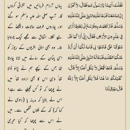
یہاں آرام فرمائیں میں نگرانی کروں
فَقُلْتُ: أُتِينَا يَا رَسُولَ اللهِ فَقَالَ: لاَ تَحْزَنْ
گا۔ آپ صلی اللہ علیہ وسلم سو گئے
إِنَّ اللهَ مَعَنَا فَدَعَا عَلَيْهِ النَبِيُّ صَلَّى اللَّهُ عَلَيْهِ
اور چاروں طرف حالات دیکھنے کے
وَسَلَّمَ، فَارْتَطَمَتْ بِهِ فَرَسُهُ إِلَى بَطْنِهَا، أُرَى
لیے نکلا۔ اتفاق سے مجھے ایک چرواہا
فِي جَلَدٍ مِنَ الأَرْضِ فَقَالَ: إِنِّي أُرَاكُمَا قَدْ
ملا۔ وہ بھی اپنی بکریوں کے ریوڑ کو
دَعَوْتُمَا عَلَيَّ فَادْعُوَا لِي فَاللهُ لَكُمَا أَنْ أَرُدَّ
اسی چٹان کے سائے میں لانا چاہتا
عَنْكُمَا الطَّلَبَ فَدَعَا لَهُ النَّبِيُّ صَلَّى اللَّهُ عَلَيْهِ
تھا جس کے نیچے ہم نے پڑاؤ ڈالا
وَسَلَّمَ، فَنَجَا فَجَعَلَ لاَ يَلْقَى أَحَدًا إِلاَّ قَالَ:
تھا ٗ وہی اس کا بھی ارادہ تھا ٗ میں
كَفَيْتُكُمْ مَا هُنَا فَلاَ يَلْقَى أَحَدًا إِلاَّ رَدَّهُ
نے پوچھا کہ تو کس قبیلے سے ہے؟
قَالَ: وَوَفى لَنَا
اس نے بتایا کہ مدینہ یا (راوی نے
کہا کہ) مکہ کے فلاں شخص سے۔ میں
نے اس سے پوچھا کہ کیا تیری