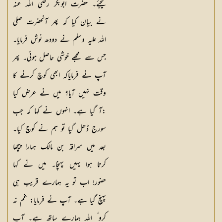
لیجئے۔ حضرت ابوبکر رضی اللہ عنہ
نے بیان کیا کہ پھر آنحضرت صلی
اللہ علیہ وسلم نے دودھ نوش فرمایا۔
جس سے مجھے خوشی حاصل ہوئی۔ پھر
آپ نے فرمایاکہ ابھی کوچ کرنے کا
وقت نہیں آیا؟ میں نے عرض کیا
:آ گیا ہے۔ انہوں نے کہا کہ جب
سورج ڈھل گیا تو ہم نے کوچ کیا۔
بعد میں سراقہ بن مالک ہمارا پیچھا
کرتا ہوا یہیں پہنچا۔ میں نے کہا
حضور! اب تو یہ ہمارے قریب ہی
پہنچ گیا ہے۔ آپ نے فرمایا: غم نہ
کرو ٗ اللہ ہمارے ساتھ ہے۔ آپ