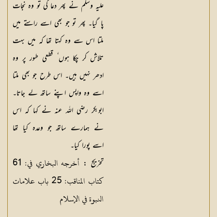
علیہ وسلم نے پھر دعا کی تو وہ نجات
پا گیا۔ پھر تو جو بھی اسے راستے میں
ملتا اس سے وہ کہتا تھا کہ میں بہت
تلاش کر چکا ہوں ٗ قطعی طور پر وہ
ادھر نہیں ہیں۔ اس طرح جو بھی ملتا
اسے وہ واپس اپنے ساتھ لے جاتا۔
ابوبکر رضی اللہ عنہ نے کہا کہ اس
نے ہمارے ساتھ جو وعدہ کیا تھا
اسے پورا کیا۔
أخرجه البخاري في: 61
تخریج :
كتاب المناقب: 25 باب علامات
النبوة في الإسلام