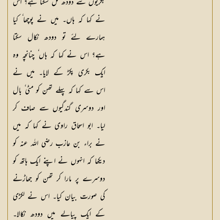
بکریوں سے دودھ مل سکتا ہے؟ اس
نے کہا کہ ہاں۔ میں نے پوچھا ٗ کیا
ہمارے لئے تو دودھ نکال سکتا
ہے؟ اس نے کہا کہ ہاں ٗ چنانچہ وہ
ایک بکری پکڑ کے لایا۔ میں نے
اس سے کہا کہ پہلے تھن کو مٹی ٗ بال
اور دوسری گندگیوں سے صاف کر
لیا۔ ابو اسحاق راوی نے کہا کہ میں
نے براء بن عازب رضی اللہ عنہ کو
دیکھا کہ انہوں نے اپنے ایک ہاتھ کو
دوسرے پر مارا کر تھن کو جھاڑنے
کی صورت بیان کیا۔ اس نے لکڑی
کے ایک پیالے میں دودھ نکالا۔