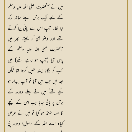
میں نے آنحضرت صلی اللہ علیہ وسلم
کے لیے ایک برتن اپنے ساتھ رکھ
لیا تھا۔ آپ اس سے پانی پیا کرتے
تھے اور وضو بھی کر لیتے۔ پھر میں
آنحضرت صلی اللہ علیہ وسلم کے
پاس آیا (آپ سو رہے تھے) میں
آپ کو جگانا پسند نہیں کرتا تھا لیکن
بعد میں جب میں آیا تو آپ بیدار ہو
چکے تھے ٗ میں نے پہلے دودھ کے
برتن پر پانی بہایا جب اس کے نیچے
کا حصہ ٹھنڈا ہو گیا تو میں نے عرض
کیا: اے اللہ کے رسول! دودھ پی