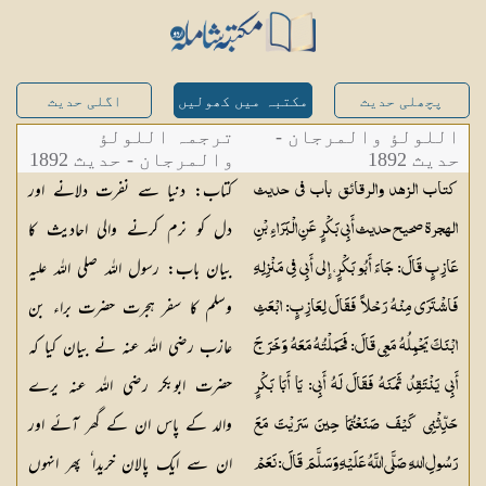
پچھلی حدیث
مکتبہ میں کھولیں
اگلی حدیث
اللولؤ والمرجان -
ترجمہ اللولؤ
حدیث 1892
والمرجان - حدیث 1892
کتاب: دنیا سے نفرت دلانے اور
كتاب الزهد والرقائق باب في حديث
دل کو نرم کرنے والی احادیث کا
الهجرة صحيح حديث أَبِي بَكْرٍ عَنِ الْبَرَاءِ بْنِ
بیان باب: رسول اللہ صلی اللہ علیہ
عَازِبٍ قَالَ: جَاءَ أَبُو بَكْرٍ، إِلى أَبِي فِي مَنْزِلِهِ
وسلم کا سفر ہجرت حضرت براء بن
فَاشْتَرَى مِنْهُ رَحْلاً فَقَالَ لِعَازِبٍ: ابْعَثِ
عازب رضی اللہ عنہ نے بیان کیا کہ
ابْنَكَ يَحْمِلُهُ مَعِي قَالَ: فَحَمَلْتُهُ مَعَهُ وَخَرَجَ
حضرت ابوبکر رضی اللہ عنہ یرے
أَبِي يَنْتَقِدُ ثَمَنَهُ فَقَالَ لَهُ أَبِي: يَا أَبَا بَكْرٍ
والد کے پاس ان کے گھر آئے اور
حَدِّثْنِي كَيْفَ صَنَعْتُمَا حِينَ سَرَيْتَ مَعَ
ان سے ایک پالان خریدا ٗ پھر انہوں
رَسُولِ اللهِ صَلَّى اللَّهُ عَلَيْهِ وَسَلَّمَ قَالَ: نَعَمْ