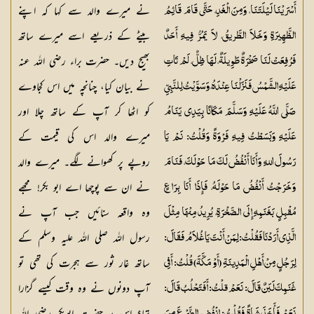
نے میرے والد سے کہا کہ اپنے
أَسْرَيْنَا لَيْلَتَنَا، وَمِنَ الْغَدِ، حَتَّى قَامَ قَائِمُ
بیٹے کے ذریعے اسے میرے ساتھ
الظَّهِيرَةِ وَخَلاَ الطَّريقُ، لاَ يَمُرُّ فِيهِ أَحَدٌ
بھیج دیں۔ حضرت براء رضی اللہ عنہ
فَرُفِعَتْ لَنَا صَخْرَةٌ طَوِيلَةٌ، لَهَا ظِلٌّ، لَمْ تَاتِ
نے بیان کیا، چنانچہ میں اس کجاوے
عَلَيْهِ الشَّمْسُ فَنَزَلْنَا عِنْدَهُ، وَسَوَّيْتُ لِلنَّبِيِّ
کو اٹھا کر آپ کے ساتھ چلا اور
صَلَّى اللَّهُ عَلَيْهِ وَسَلَّمَ مَكَانًا بِيَدِي يَنَامُ
میرے والد اس کی قیمت کے
عَلَيْهِ وَبَسَطْتُ فِيهِ فَرْوَةً وَقُلْتُ: نَمْ يَا
روپے پر کھوانے لگے۔ میرے والد
رَسُولَ اللهِ وَأَنَا أَنْفُضُ لَكَ مَا حَوْلَكَ، فَنَامَ
نے ان سے پوچھا اے ابو بکر! مجھے
وَخَرَجْتُ أَنْفُضُ مَا حَوْلَهُ، فَإِذَا أَنَا بِرَاعٍ
وہ واقعہ سنائیں جب آپ نے
مُقْبِلٍ بَغَنَمِهِ إِلَى الصَّخْرَةِ، يُرِيدُ مِنْهَا مِثْلَ
رسول اللہ صلی اللہ علیہ وسلم کے
الَّذِي أَرَدْنَا فَقُلْتُ: لِمَنْ أَنْتَ يَا غُلاَمُ فَقَالَ:
ساتھ غار ثور سے ہجرت کی تھی تو
لِرَجُلٍ مِنْ أَهْلِ الْمَدِينَةِ (أَوْ مَكَّةَ) قُلْتُ: أَفِي
آپ دونوں نے وہ وقت کیسے گزارا
غَنَمِكَ لَبَنٌ قَالَ: نَعَمْ قلْتُ: أَفَتَحْلُبُ قَالَ: