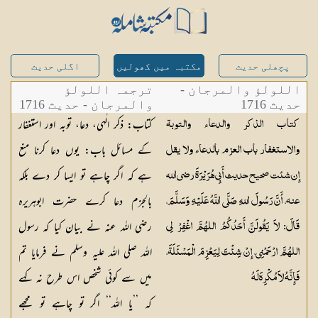
پچھلی حدیث
مکتبہ میں کھولیں
اگلی حدیث
اللولؤ والمرجان -
ترجمہ اللولؤ
حدیث 1716
والمرجان - حدیث 1716
کتاب: ذکر الٰہی، دعا، توبہ اور استغفار
كتاب الذكر والدعاء والتوبة
کے مسائل باب: یوں دعا کرنا منع
والاستغفار باب العزم بالدعاء ولا يقل
ہے کہ اگر چاہے تو ایسا کر دے بلکہ
إِن شئت صحيح حديث أَبِي هُرَيْرَةَ رضي الله
بالجزم دعا کرے حضرت ابوہریرہ
عنه، أَنَّ رَسُولَ اللهِ صَلَّى اللَّهُ عَلَيْهِ وَسَلَّمَ،
رضی اللہ عنہ نے بیان کیا کہ رسول
قَالَ: لاَ يَقُولَنَّ أَحَدُكُمُ اللهُمَّ اغْفِرْ لِي
اللہ صلی اللہ علیہ وسلم نے فرمایا تم
اللهُمَّ ارْحَمْنِي، إِنْ شِئْتَ لِيَعْزِمَ الْمَسْئَلَةَ،
میں سے کوئی شخص اس طرح نہ کہے
فَإِنَّهُ لاَ مُكْرِهَ لَهُ
کہ ’’یا اللہ‘‘ اگر تو چاہے تو مجھے