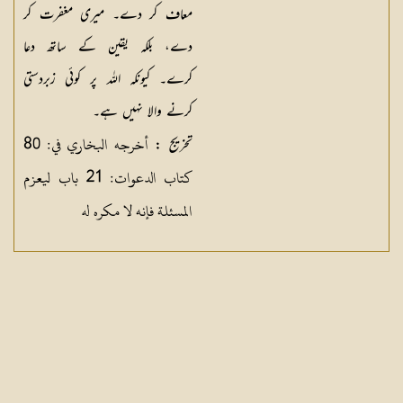
معاف کر دے۔ میری مغفرت کر
دے، بلکہ یقین کے ساتھ دعا
کرے۔ کیونکہ اللہ پر کوئی زبردستی
کرنے والا نہیں ہے۔
أخرجه البخاري في: 80
تخریج :
كتاب الدعوات: 21 باب ليعزم
المسئلة فإنه لا مكره له