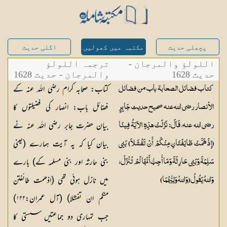
پچھلی حدیث
مکتبہ میں کھولیں
اگلی حدیث
اللولؤ والمرجان -
ترجمہ اللولؤ
حدیث 1628
والمرجان - حدیث 1628
کتاب: صحابہ کرام رضی اللہ عنہ کے
كتاب فضائل الصحابة باب من فضائل
فضائل باب: انصار کی فضیلتوں کا
الأنصار رضی اللہ عنہ صحيح حديث جَابِرٍ
بیان حضرت جابر رضی اللہ عنہ نے
رضي الله عنه، قَالَ: نَزَلَتْ هذِهِ الآيَةُ فِينَا
بیان کیا کہ یہ آیت ہمارے (یعنی
(إِذْ هَمَّتْ طَائِفَتَانِ مِنْكُمْ أَنْ تَفْشَلاَ) بَنِي
بنی حارثہ اور بنی مسلمہ کے) بارے
سَلِمَةَ وَبَنِي حَارِثَةَ وَمَا أُحِبُّ أَنَّهَا لَمْ تُنْزَلْ؛
میں نازل ہوئی تھی (اذھمت طائفتن
وَاللهُ يَقُولُ (وَاللهُ وَلِيُّهُمَا)
منکم ان تفشلا) (آل عمران:۱۲۲)
جب تمہاری دو جماعتیں سستی کا