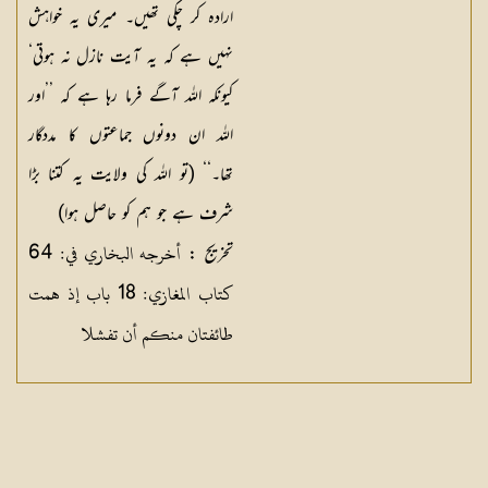
ارادہ کر چکی تھیں۔ میری یہ خواہش
نہیں ہے کہ یہ آیت نازل نہ ہوتی‘
کیونکہ اللہ آگے فرما رہا ہے کہ ’’اور
اللہ ان دونوں جماعتوں کا مددگار
تھا۔‘‘ (تو اللہ کی ولایت یہ کتنا بڑا
شرف ہے جو ہم کو حاصل ہوا)
أخرجه البخاري في: 64
تخریج :
كتاب المغازي: 18 باب إذ همت
طائفتان منكم أن تفشلا