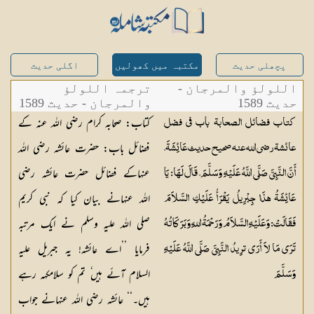
پچھلی حدیث
مکتبہ میں کھولیں
اگلی حدیث
اللولؤ والمرجان -
ترجمہ اللولؤ
حدیث 1589
والمرجان - حدیث 1589
کتاب: صحابہ کرام رضی اللہ عنہ کے
كتاب فضائل الصحابة باب في فضل
فضائل باب: حضرت عائشہ رضی اللہ
عائشة رضی اللہ عنہ صحيح حديث عَائِشَةَ،
عنہاکے فضائل حضرت عائشہ رضی
أَنَّ النَّبِيَّ صَلَّى اللَّهُ عَلَيْهِ وَسَلَّمَ، قَالَ لَهَا: يَا
اللہ عنہانے بیان کیا کہ نبی کریم
عَائِشَةُ هذَا جِبْرِيلُ يَقْرَأُ عَلَيْكِ السَّلاَمَ
صلی اللہ علیہ وسلم نے ایک مرتبہ
فَقَالَتْ: وَعَلَيْهِ السَّلاَمُ وَرَحْمَةُ اللهِ وَبَرَكَاتُهُ
فرمایا ’’اے عائشہ! یہ جبریل علیہ
تَرَى مَا لاَ أَرَى ترِيدُ النَّبِيَّ صَلَّى اللَّهُ عَلَيْهِ
السلام آئے ہیں ٗ تم کو سلامکہہ رہے
وَسَلَّمَ
ہیں۔‘‘ عائشہ رضی اللہ عنہانے جواب