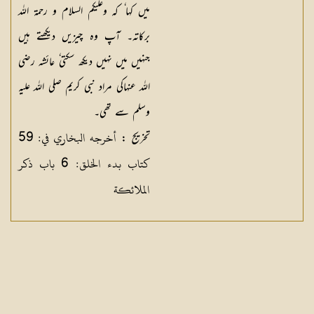
میں کہا ٗ کہ وعلیکم السلام و رحمۃ اللہ
برکاتہ۔ آپ وہ چیزیں دیکھتے ہیں
جنہیں میں نہیں دیکھ سکتی ٗ عائشہ رضی
اللہ عنہاکی مراد نبی کریم صلی اللہ علیہ
وسلم سے تھی۔
أخرجه البخاري في: 59
تخریج :
كتاب بدء الخلق: 6 باب ذكر
الملائكة