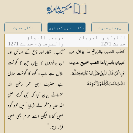
پچھلی حدیث
مکتبہ میں کھولیں
اگلی حدیث
اللولؤ والمرجان -
ترجمہ اللولؤ
حدیث 1271
والمرجان - حدیث 1271
کتاب: شکار اور ذبح کے مسائل اور
كتاب الصيد والذبائح ما يؤكل من
ان جانوروں کا بیان جن کا گوشت
الحيوان باب إِباحة الضب صحيح حديث
حلال ہے باب: گوہ کا گوشت حلال
ابْنِ عُمَرَ، قَالَ النَّبِيُّ صَلَّى اللهُ عَلَيْهِ وَسَلَّمَ :
ہے حضرت ابن عمر رضی اللہ
الضَّبُّ، لَسْتُ آكُلُهُ، وَلاَ أُحَرِّمُهُ
عنہمانے بیان کیا کہ نبی کریم صلی
اللہ علیہ وسلم نے فرمایا ’’میں خود گوہ
نہیں کھاتا لیکن اسے حرام بھی نہیں
قرار دیتا۔‘‘