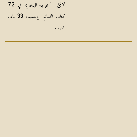
أخرجه البخاري في: 72
تخریج :
كتاب الذبائح والصيد: 33 باب
الضب