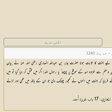
اگلی حدیث
یث 1241
ے جنت کا ثابت ہونا حضرت جابر بن عبداللہ انصاری رضی اللہ عنہ نے بیان
ہ وسلم سے غزوہ احد کے موقع پر پوچھا‘ یا رسول اللہ! اگر میں قتل کر دیا گیا تو میں
ے فرمایا کہ جنت میں انہوں نے کھجور پھینک دی جو ان کے ہاتھ میں تھی اور لڑنے