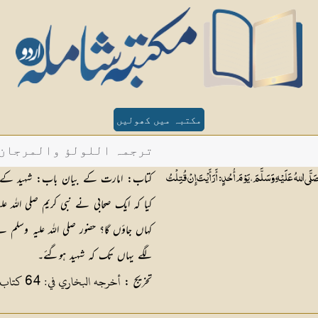
مکتبہ میں کھولیں
ترجمہ اللولؤ والمرجان - حد
کتاب: امارت کے بیان باب: شہید کے لی
َلَيْهِ وَسَلَّمَ ، يَوْمَ أُحُدٍ: أَرَأَيْتَ إِنْ قُتِلْتُ
کیا کہ ایک صحابی نے نبی کریم صلی اللہ علی
کہاں جاؤں گا؟ حضور صلی اللہ علیہ وسلم ن
لگے یہاں تک کہ شہید ہوگئے۔
أخرجه البخاري في: 64 كتاب المغازي: 17 باب غزوة أُحد
تخریج :