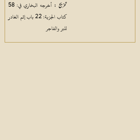
أخرجه البخاري في: 58
تخریج :
كتاب الجزية: 22 باب إثم الغادر
للبر والفاجر