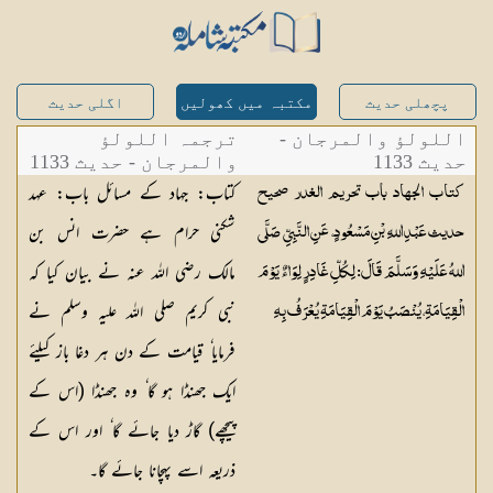
پچھلی حدیث
مکتبہ میں کھولیں
اگلی حدیث
اللولؤ والمرجان -
ترجمہ اللولؤ
حدیث 1133
والمرجان - حدیث 1133
کتاب: جہاد کے مسائل باب: عہد
كتاب الجهاد باب تحريم الغدر صحيح
شکنی حرام ہے حضرت انس بن
حديث عَبْدِ اللهِ بْنِ مَسْعُودٍ، عَنِ النَّبِيِّ صَلَّى
مالک رضی اللہ عنہ نے بیان کیا کہ
اللهُ عَلَيْهِ وَسَلَّمَ قَالَ: لِكُلِّ غَادِرٍ لِوَاءٌ يَوْمَ
نبی کریم صلی اللہ علیہ وسلم نے
الْقِيَامَةِ، يُنْصَبُ يَوْمَ الْقِيَامَةِ يُعْرَفُ بِهِ
فرمایا ٗ قیامت کے دن ہر دغا باز کیلئے
ایک جھنڈا ہو گا ٗ وہ جھنڈا (اس کے
پیچھے) گاڑ دیا جائے گا ٗ اور اس کے
ذریعہ اسے پہچانا جائے گا۔