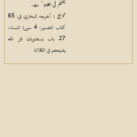
یفتیکم فی الکلالۃ‘‘ ہے۔
أخرجه البخاري في: 65
تخریج :
كتاب التفسير: 4 سورة النساء:
27 باب يستفتونك قل الله
يفتيكم في الكلالة