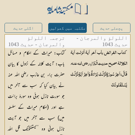
پچھلی حدیث
مکتبہ میں کھولیں
اگلی حدیث
اللولؤ والمرجان -
ترجمہ اللولؤ
حدیث 1043
والمرجان - حدیث 1043
کتاب: میراث کے احکام و مسائل
كتاب الفرائض باب آخر آية أنزلت آية
باب: آیت کلالہ کے نزول کا بیان
الكلالة صحيح حديث الْبَرَاءِ رضي الله عنه،
حضرت براء بن عازب رضی اللہ عنہ
قَالَ: آخِرُ سُورَةٍ نَزَلَتْ بَرَاءَةٌ، وَآخِرُ آيَةٍ نَزَلَتْ
نے بیان کیا کہ سب سے آخر میں
يَسْتَفْتُونَكَ
جو سورت نازل ہوئی وہ سورۂ برائت
ہے اور (احکام میراث کے سلسلہ
میں) سب سے آخر میں جو آیت
نازل ہوئی وہ ’’یستفتونک قل اللہ