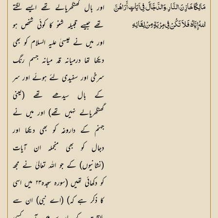
اور بال گھنگھریالے تھے ایسے لگتے
مَالِكًا خَازِنَ النَّارِ، وَالدَّجَّالَ فِي آيَاتٍ أَرَاهُنَّ
تھے جیسے قبیلہ شنو کا کوئی شخص ہو
اللهُ إِيَّاهُ، فَلاَ تَكُنْ فِي مِرْيَةٍ مِنْ لِقَائِهِ
اور میں نے عیسیٰ علیہ السلام کو بھی
دیکھا تھا درمیانہ قد میانہ جسم رنگ
سرخی اور سفیدی لئے ہوئے اور سر
کے بال سیدھے تھے (یعنی
گھنگھریالے نہیں تھے) اور میں نے
جہنم کے داروغہ کو بھی دیکھا اور
دجال کو بھی منجملہ ان آیات
(نشانیوں) کے جو اللہ تعالیٰ نے مجھ
کو دکھائی تھیں (سورہ سجدہ۲۳ میں اسی
کا ذکر ہے کہ) (اے نبی) ان سے