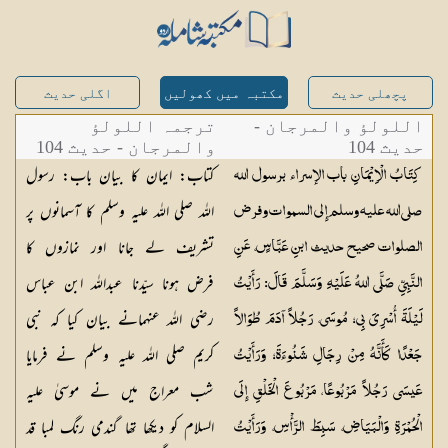
پچھلی حدیث
مکتبہ میں کھولیں
اگلی حدیث
اللولؤ والمرجان -
ترجمہ اللولؤ
حدیث 104
والمرجان - حدیث 104
کتاب: ایمان کا بیان باب: رسول
کِتَابُ الْاِیْمَانِ باب الإسراء برسول الله
اللہ صلی اللہ علیہ وسلم کا آسمانوں پر
صلی اللہ علیہ وسلم إِلى السموات وفرض
تشریف لے جانا اور نمازوں کا
الصلوات صحيح حديث ابنِ عَبَّاسٍ، عَنِ
فرض ہونا سیّدنا عبداللہ ابن عباس
النَّبِيِّ صَلَّى اللهُ عَلَيْهِ وَسَلَّمَ قَالَ: رَأَيْتُ
رضی اللہ عنہمانے بیان کیا کہ نبی
لَيْلَةَ أُسْرِيَ بِي؛ مُوسَى، رَجُلاً آدَمَ طُوَالاً
کریم صلی اللہ علیہ وسلم نے فرمایا
جَعْدًا كَأَنَّهُ مِنْ رِجَالِ شَنُوءَةَ؛ وَرَأَيْتُ
شب معراج میں نے موسیٰ علیہ
عَيسَى رَجُلاً مَرْبُوعًا، مَرْبُوعَ الْخَلْقِ إِلَى
السلام کو دیکھا تھا گندمی رنگ لمبا قد
الْحُمْرَةِ وَالْبَيَاضِ، سَبِطَ الرَّأْسِ، وَرَأَيْتُ