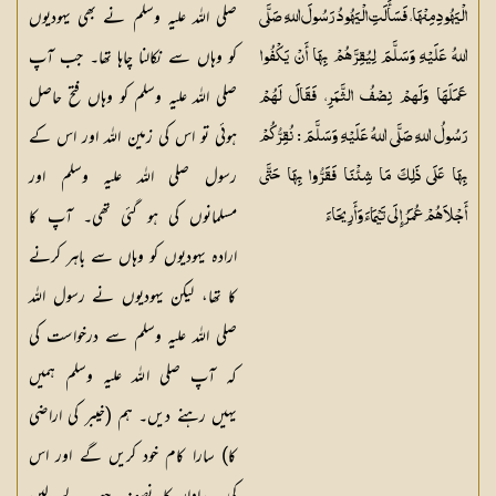
صلی اللہ علیہ وسلم نے بھی یہودیوں
الْيَهُودِ مِنْهَا، فَسَأَلَتِ الْيَهُودُ رَسُولَ اللهِ صَلَّى
کو وہاں سے نکالنا چاہا تھا۔ جب آپ
اللهُ عَلَيْهِ وَسَلَّمَ لِيُقِرَّهُمْ بِهَا أَنْ يَكْفُوا
صلی اللہ علیہ وسلم کو وہاں فتح حاصل
عَمَلَهَا وَلَهمْ نِصْفُ الثَّمَرِ، فَقَالَ لَهُمْ
ہوئی تو اس کی زمین اللہ اور اس کے
رَسُولُ اللهِ صَلَّى اللهُ عَلَيْهِ وَسَلَّمَ : نُقِرُّكُمْ
رسول صلی اللہ علیہ وسلم اور
بِهَا عَلَى ذَلِكَ مَا شِئْنَا فَقَرُّوا بِهَا حَتَّى
مسلمانوں کی ہو گئی تھی۔ آپ کا
أَجْلاَهُمْ عُمَرُ إِلَى تَيْمَاءَ وَأَرِيحَاءَ
ارادہ یہودیوں کو وہاں سے باہر کرنے
کا تھا، لیکن یہودیوں نے رسول اللہ
صلی اللہ علیہ وسلم سے درخواست کی
کہ آپ صلی اللہ علیہ وسلم ہمیں
یہیں رہنے دیں۔ ہم (خیبر کی اراضی
کا) سارا کام خود کریں گے اور اس