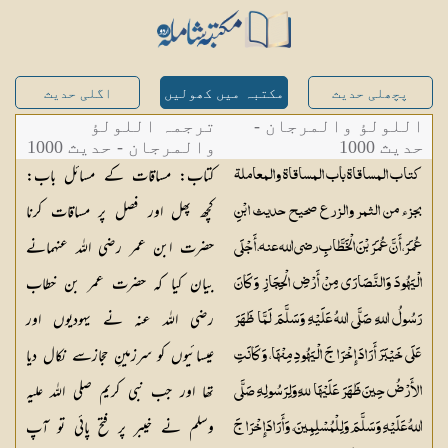
پچھلی حدیث
مکتبہ میں کھولیں
اگلی حدیث
اللولؤ والمرجان -
ترجمہ اللولؤ
حدیث 1000
والمرجان - حدیث 1000
کتاب: مساقات کے مسائل باب:
كتاب المساقاة باب المساقاة والمعاملة
کچھ پھل اور فصل پر مساقات کرنا
بجزء من الثمر والزرع صحيح حديث ابْنِ
حضرت ابن عمر رضی اللہ عنہمانے
عُمَرَ، أَنَّ عُمَرَ بْنَ الْخَطَّابِ رضي الله عنه، أَجْلَى
بیان کیا کہ حضرت عمر بن خطاب
الْيَهُودَ وَالنَّصَارَى مِنْ أَرْضِ الْحِجَازِ وَكَانَ
رضی اللہ عنہ نے یہودیوں اور
رَسُولُ اللهِ صَلَّى اللهُ عَلَيْهِ وَسَلَّمَ لَمَّا ظَهَرَ
عیسائیوں کو سرزمینِ حجازسے نکال دیا
عَلَى خَيْبَرَ أَرَادَ إِخْرَاجَ الْيَهُودِ مِنْهَا، وَكَانَتِ
تھا اور جب نبی کریم صلی اللہ علیہ
الأَرْضُ حِينَ ظَهَرَ عَلَيْهَا للهِ وَلِرَسُولِهِ صَلَّى
وسلم نے خیبر پر فتح پائی تو آپ
اللهُ عَلَيْهِ وَسَلَّمَ وَلِلْمُسْلِمِينَ، وَأَرَادَ إِخْرَاجَ