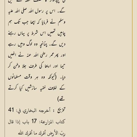
کی پیداوار کا نصف حصہ لے لیں
گے۔ اس پر رسول اللہ صلی اللہ علیہ
وسلم نے فرمایا کہ اچھا جب تک ہم
چاہیں تمھیں اس شرط پر یہاں رہنے
دیں گے۔ چنانچہ وہ لوگ وہیں رہے
اور پھرعمر رضی اللہ عنہ نے انھیں
تیما اور اریحا کی طرف جلا وطن کر
دیا۔ (کیونکہ وہ ہر وقت مسلمانوں
کے خلاف خفیہ سازشیں کیا کرتے
تھے)
أخرجه البخاري في: 41
تخریج :
كتاب المزارعة: 17 باب إذا قال
ربّ الأرض أقرك ما أقرك الله