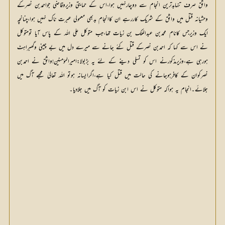
واثق صرف تنہابدترین انجام سے دوچارنہیں ہوا،اس کے حمایتی وزیروقاضی جواحمدبن نصرکے
وحشیانہ قتل میں واثق کے شریک کاررہے ان کاانجام بدبھی معمولی عبرت ناک نہیں ہوا،چنانچہ
ایک وزیرجس کانام محمدبن عبدالملک بن زیات تھا،جب متوکل علی اللہ کے پاس آیا تومتوکل
نے اس سے کہا کہ احمدبن نصرکے قتل کئے جانے سے میرے دل میں بے چینی وگھبراہٹ
ہورہی ہے،وزیرمذکورنے اس کو تسلی دینے کے لئے یہ بڑبولا:امیرالمؤمنین!واثق نے احمدبن
نصرکوان کے کافرہوجانے کی حالت میں قتل کیا ہے،اگرایسانہ ہوتو اللہ تعالیٰ مجھے آگ میں
جلائے۔انجام یہ ہواکہ متوکل نے اس ابن زیات کو آگ میں جلادیا۔