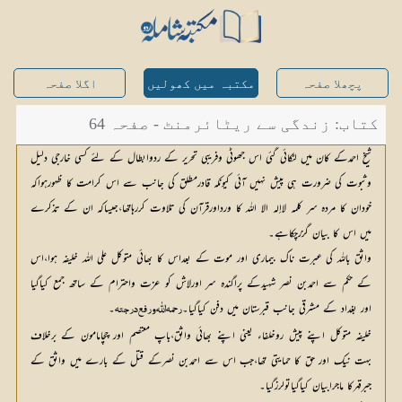
پچھلا صفحہ
مکتبہ میں کھولیں
اگلا صفحہ
کتاب: زندگی سے ریٹائرمنٹ - صفحہ 64
شیخ احمدکے کان میں لٹکائی گئی اس جھوٹی وفریبی تحریر کے ردوابطال کے لئے کسی خارجی دلیل
وثبوت کی ضرورت ہی پیش نہیں آئی کیونکہ قادرمطلق کی جانب سے اس کرامت کا ظہورہواکہ
خودان کا مردہ سر کلمہ لاإلہ الا اللہ کا ورداورقرآن کی تلاوت کررہاتھا،جیساکہ ان کے تذکرے
میں اس کا بیان گزرچکاہے۔
واثق باللہ کی عبرت ناک بیماری اور موت کے بعداس کا بھائی متوکل علی اللہ خلیفہ ہوا،اس
کے حکم سے احمدبن نصر شہیدکے پراگندہ سر اورلاش کو عزت واحترام کے ساتھ جمع کیاگیا
اور بغداد کے مشرقی جانب قبرستان میں دفن کیاگیا۔
۔
رحمہ اللّٰه ورفع درجتہ
خلیفہ متوکل اپنے پیش روخلفاء یعنی اپنے بھائی واثق،باپ معتصم اور چچامامون کے برخلاف
بہت نیک اور حق کا حمایتی تھا،جب اس سے احمدبن نصرکے قتل کے بارے میں واثق کے
جبرقہرکا ماجرابیان کیاگیاتولرزگیا۔