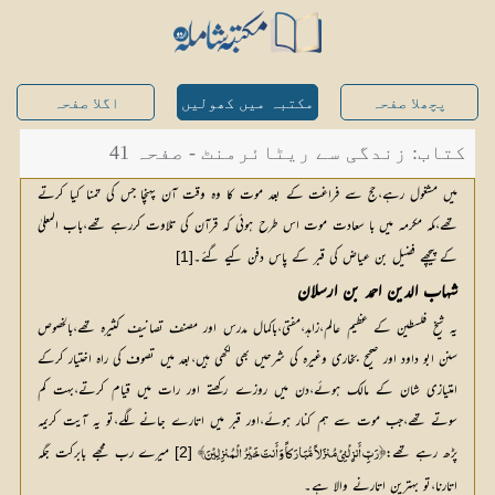
پچھلا صفحہ
مکتبہ میں کھولیں
اگلا صفحہ
کتاب: زندگی سے ریٹائرمنٹ - صفحہ 41
میں مشغول رہے،حج سے فراغت کے بعد موت کا وہ وقت آن پہنچا جس کی تمنا کیا کرتے
تھے،مکہ مکرمہ میں با سعادت موت اس طرح ہوئی کہ قرآن کی تلاوت کررہے تھے،باب المعلیٰ
کے پیچھے فضیل بن عیاض کی قبر کے پاس دفن کیے گئے۔
[1]
شہاب الدین احمد بن ارسلان
یہ شیخ فلسطین کے عظیم عالم،زاہد،مفتی،باکمال مدرس اور مصنف تصانیف کثیرہ تھے،بالخصوص
سنن ابو داود اور صحیح بخاری وغیرہ کی شرحیں بھی لکھی ہیں،بعد میں تصوف کی راہ اختیار کرکے
امتیازی شان کے مالک ہوئے،دن میں روزے رکھتے اور رات میں قیام کرتے،بہت کم
سوتے تھے،جب موت سے ہم کنار ہوئے،اور قبر میں اتارے جانے لگے،تو یہ آیت کریمہ
پڑھ رہے تھے:
 میرے رب مجھے بابرکت جگہ 
[2]
﴿رَبِّ أَنزِلْنِیْ مُنزَلاً مُّبَارَکاً وَأَنتَ خَیْرُ الْمُنزِلِیْنَ﴾
اتارنا،تو بہترین اتارنے والا ہے۔