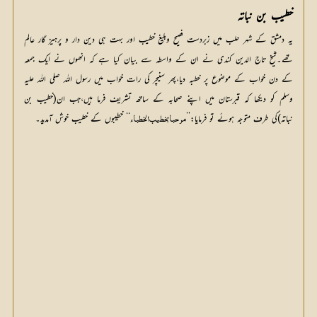
خطیب بن نباتہ
یہ دمشق کے شہر حلب میں زبردست فصیح وبلیغ خطیب اور بہت ہی دین دار و پرہیز گار عالم
تھے۔شیخ تاج الدین کندی نے ان کے واسطہ سے بیان کیا ہے کہ انھوں نے ایک جمعہ
کے دن خواب کے موضوع پر خطبہ دیا،پھر سنیچر کی رات خواب میں رسول اللہ صلی اللہ علیہ
وسلم کو دیکھا کہ قبرستان میں اپنے صحابہ کے ساتھ تشریف فرما ہیں،جب ان(خطیب بن
نباتہ)کی طرف متوجہ ہوئے تو فرمایا:’’
‘‘ خطیبوں کے خطیب خوش آمدید۔
مرحبا بخطیب الخطباء