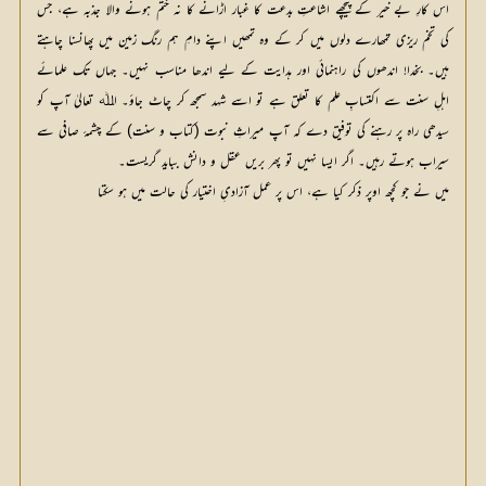
اس کارِ بے خیر کے پیچھے اشاعتِ بدعت کا غبار اڑانے کا نہ ختم ہونے والا جذبہ ہے، جس
کی تخم ریزی تمھارے دلوں میں کر کے وہ تمھیں اپنے دامِ ہم رنگ زمین میں پھانسنا چاہتے
ہیں۔ بخدا! اندھوں کی راہنمائی اور ہدایت کے لیے اندھا مناسب نہیں۔ جہاں تک علمائے
اہلِ سنت سے اکتسابِ علم کا تعلق ہے تو اسے شہد سمجھ کر چاٹ جاؤ۔ اﷲ تعالیٰ آپ کو
سیدھی راہ پر رہنے کی توفیق دے کہ آپ میراثِ نبوت (کتاب و سنت) کے چشمۂ صافی سے
سیراب ہوتے رہیں۔ اگر ایسا نہیں تو پھر بریں عقل و دانش بباید گریست۔
میں نے جو کچھ اوپر ذکر کیا ہے، اس پر عمل آزادیِ اختیار کی حالت میں ہو سکتا