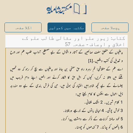
پچھلا صفحہ
مکتبہ میں کھولیں
اگلا صفحہ
کتاب: زیور علم اور مثالی طالب علم کے
اخلاق و اوصاف - صفحہ 57
بدعتیوں کے متعلق سلف صالحین کے آثار و اقوال کے لیے مصطلح، آدابِ طلبِ علم اور جرح
و تعدیل کی کتب دیکھیں۔
[1]
اے علم کے متلاشی! تم رہرو راہِ حق سلفی بن جاؤ اور بدعتیوں سے بچ کر رہو کہ وہ تمھیں
فتنے میں مبتلا نہ کریں، کیوں کہ اہلِ حق کا شکار کرنے اور انھیں اپنے دامِ فریب میں
پھنسانے کے لیے کچھ شاہراہیں اختیار کی ہوئی ہیں، جن کی فرش بندی کے لیے وہ مندرجہ
ذیل اعمال سے اینٹوں کا کام لیتے ہیں:
1 کلامِ شیریں۔ 2 اشک فشانی۔
3 خوش پوشی۔ 4 خیالی باتوں کے ذریعے ورغلانا۔
5 خود ساختہ کرامات کے ذکر سے دہشت پیدا کرنا۔
6 ہاتھوں کو چاٹنا۔ 7 کندھوں کو چومنا۔