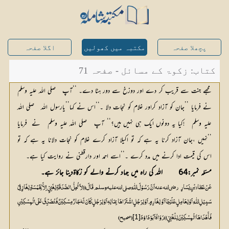
پچھلا صفحہ
مکتبہ میں کھولیں
اگلا صفحہ
کتاب: زکوۃ کے مسائل - صفحہ 71
‘‘
مجھے جنت سے قریب کر دے اور دوزخ سے دور ہٹا دے۔
آپ   صلی اللہ علیہ وسلم   
’’
‘‘
’’
نے فرمایا 
جان کو آزاد کراور غلام کو نجات دلا ۔
اس نے کہا
یارسول اللہ   صلی اللہ 
‘‘
علیہ وسلم   !کیا یہ دونوں ایک ہی نہیں ہیں؟
 آپ   صلی اللہ علیہ وسلم   نے  فرمایا 
’’
نہیں ،جان آزاد کرنا یہ ہے کہ تو اکیلا آزاد کرے غلام کو نجات دلانا یہ ہے کہ تو 
‘‘
اس کی قیمت ادا کرنے میں مدد کرے ۔
اسے احمد اور دارقطنی نے روایت کیا ہے۔
مسئلہ نمبر:64
اللہ کی راہ میں جہاد کرنے والے کو زکاۃدینا جائز ہے۔
عَنْ عَطَائِ بْنِ یَسَارٍ
[1]
فَأَہْدَاہَا الْمِسْکِیْنُ لِلْغَنِیِّ)) رَوَاہُ اَبُوْدَاؤدَ
 (صحیح)