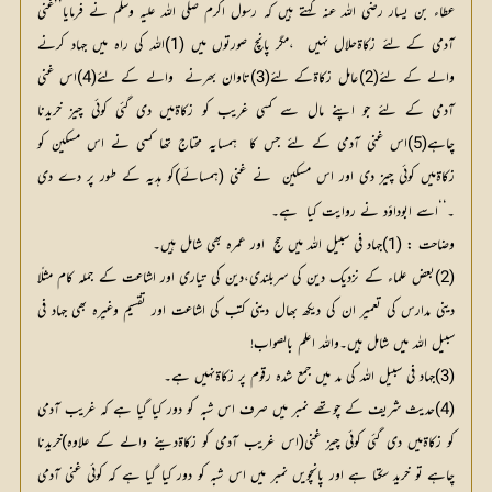
’’
عطاء بن یسار رضی اللہ عنہ کہتے ہیں کہ رسول اکرم صلی اللہ علیہ وسلم نے فرمایا
غنی 
آدمی کے لئے زکاۃحلال نہیں  ،مگر پانچ صورتوں میں (1)اللہ کی راہ میں جہاد کرنے 
والے کے لئے(2)عامل زکاۃکے لئے(3)تاوان بھرنے  والے کے لئے(4)اس غنی 
آدمی کے لئے جو اپنے مال سے کسی غریب کو زکاۃمیں دی گئی کوئی چیز خریدنا 
چاہے(5)اس غنی آدمی کے لئے جس کا  ہمسایہ محتاج تھا کسی نے اس مسکین کو 
زکاۃمیں کوئی چیز دی اور اس مسکین  نے غنی (ہمسائے)کو ہدیہ کے طور پر دے دی 
‘‘
۔
اسے ابوداؤد نے روایت کیا  ہے۔
وضاحت :
(1)جہاد فی سبیل اللہ میں حج  اور عمرہ بھی شامل ہیں۔
(2)بعض علماء کے نزدیک دین کی سربلندی،دین کی تیاری اور اشاعت کے جملہ کام مثلًا
دینی مدارس کی تعمیر ان کی دیکھ بھال دینی کتب کی اشاعت اور تقسیم وغیرہ بھی جہاد فی
سبیل اللہ میں شامل ہیں۔واللہ اعلم بالصواب!
(3)جہاد فی سبیل اللہ کی مد میں جمع شدہ رقوم پر زکاۃنہیں ہے۔
(4)حدیث شریف کے چوتھے نمبر میں صرف اس شبہ کو دور کیا گیا ہے کہ غریب آدمی
کو زکاۃمیں دی گئی کوئی چیز غنی(اس غریب آدمی کو زکاۃدینے والے کے علاوہ)خریدنا
چاہے تو خرید سکتا ہے اور پانچویں نمبر میں اس شبہ کو دور کیا گیا ہے کہ کوئی غنی آدمی