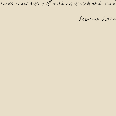
ے تو اس کی روایت منسوخ ہو گی۔