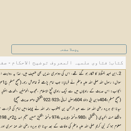
پچھلا صفحہ
کتاب: فتاوی علمیہ المعروف توضیح الاحکام - صفحہ 9
2۔ابن لہیعہ اختلاط کا شکار ہو گئے تھے، اس کی دوسری سندیں بھی ضعیف ہیں، لہذا یہ روایت اپنے تمام شواہد کے ساتھ ضعیف ہی ہے۔(شہادت مارچ 2000ء)
سوال: رسول اللہ صلی اللہ علیہ وسلم نے فرمایا: جب امام پڑھے تو خاموش رہو۔(صحیح مسلم ج1ص73ح404؍63)(عبد الستار سومرو کراچی)
الجواب: اس حدیث کے راویوں میں سے ایک راوی شیخ الاسلام ،محبوب المومنین ،المحدث الفقیہ المجا
(صحیح مسلم:404وابن ابی داؤد 604وسنن نسائی:922،923بتحقیقی وھو حدیث صحیح)
سیدنا ابو ہریرہ رضی اللہ عنہ سے عبد الرحمٰن بن یعقوب رحمہ اللہ نے پوچھا:میں امام کی قراءت 
دیکھئے مسند الحمیدی (بتحقیقی :980،ونسخہ دیوبندیہ:974 ونسخہ بتحقیق حسین سلیم اسد ج2ص 198ح1004)اور مسند ابی عوانہ(ج2ص128وسندہ صحیح ، نسخہ جدیدہ1؍357،)
معلوم ہوا کہ نبی کریم صلی اللہ علیہ وسلم کی وفات کے بعد سیدنا ابو ہریرہ رضی اللہ عنہ سری ا