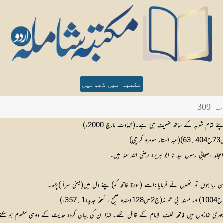
مکتبہ میں کھولیں
30
ہد ،صحابی رسول سید نا ابو ہریرہ رضی اللہ عنہ ہیں۔
سن رہا ہوں تو انھوں نے فرمایا:اسے (سورۃ فاتحہ کو)اپنے دل میں(یعنی سراً )پڑھ۔
ور جہری نمازوں میں فاتحہ خلف الامام کے قائل تھے۔ لہٰذا ان کی بیان کردہ حدیث کے دوہی مفہوم ہو سکتے