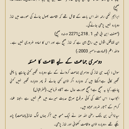
صحیح)
ابراہیم نخعی رحمہ اللہ اس بات کے قائل تھے کہ اقامت بھول جانے کی صورت میں نماز
دوبارہ نہیں پڑھی جائےگی۔
(مصنف ابن ابی شیبہ 1؍218ح2271 وسندہ صحیح)
ان متناقض اقوال میں راجح یہی ہے کہ نماز صحیح ہے اور اس کا اعادہ ضروری نہیں ہے۔
واللہ اعلم (شہادت،دسمبر 2003ء)
دوسری جماعت کے لیے اقامت کا مسئلہ
سوال: ایک ہی نماز کی دوسری جماعت کروانے کے لیے دوبارہ تکبیر کہنی چاہیے یا پہلی
تکبیر کافی ہے؟کہتے ہیں کہ دوبارہ اگر اذان کہی جائے تو پھر دوبارہ تکبیر نہیں کہنی
چاہیے۔کیا یہ صحیح ہے؟صحیح صورت حال سے آگاہ فرمائیں۔(ظفراقبال)
الجواب: اس مسئلے کی کوئی مرفوع صریح حدیث میرے میں علم نہیں ہے ،البتہ علماء
کرام کے آثار ضرور موجود ہیں۔
سیدناانس بن مالک رضی اللہ عنہ نے ایک مسجد میں آکر جہاں لوگ نماز(باجماعت) پڑھ
چکے تھے ،دوبارہ اذان واقامت کہلوائی اور نماز پڑھی۔