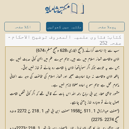
پچھلا صفحہ
مکتبہ میں کھولیں
اگلا صفحہ
کتاب: فتاوی علمیہ المعروف توضیح الاحکام -
صفحہ 252
سب سے بڑا امامت کرائے۔(صحیح البخاری:628 وصحیح مسلم:674)
اذان واقامت شعائر اسلام میں سے ہیں۔تاہم میرے علم میں ایسی کوئی حدیث نہیں ہے
جس سے یہ ثابت ہوکہ اگر سہواًیاتعمداً اذان یا اقامت رہ جائے تو نماز نہیں ہوتی۔
بالتعمد اذان واقامت نہ دینا احادیث صحیحہ اور شعائر اسلام کی مخالفت کی وجہ سے انتہائی
مذموم عمل ہے تاہم سہو پر اعادہ صلوٰۃ لازم نہیں ہے۔
مشہور تابعی عطاء بن ابی رباح رحمہ اللہ اس بات کے قائل تھے کہ اگر کوئی شخص اقامت
بھول جائے تو دوبارہ نماز پڑھنی چاہیے۔
(مصنف عبدالرزاق 1؍511 ح1958 مصنف ابن ابی شیبہ 1؍218 ح 2272 وسندہ
صحیح 2274 ،2275)
مجاہد تابعی رحمہ اللہ کا بھی یہی خیال تھا۔ (مصنف ابن ابی شیبہ 1؍218ح2273وسندہ