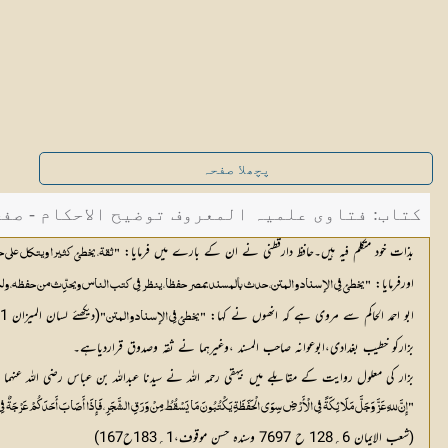
پچھلا صفحہ
کتاب: فتاوی علمیہ المعروف توضیح الاحکام - صفحہ 1
بذات خود متکلم فیہ ہیں۔حافظ دارقطنی نے ان کے بارے میں فرمایا:
"ثقة، يخطئ كثيرا ويتكل على 
اورفرمایا:
"يخطئ فِي الإسناد والمتن، حدث بالمسند بمصر حفظا، ينظر فِي كتب الناس ويحدِّث من حفظه، ول
ابو احمد الحاکم سے مروی ہے کہ انھوں نے کہا:
(دیکھئے لسان المیزان 1؍237)
"يخطئ فِي الإسناد والمتن"
بزارکو خطیب بغدادی،ابوعوانہ صاحب المسند ،وغیرہما نے ثقہ وصدوق قراردیاہے۔
بزار کی معلول روایت کے مقابلے میں بیہقی رحمہ اللہ نے سیدنا عبداللہ بن عباس رضی اللہ عنہم
"إِنَّ للهِ عَزَّ وَجَلَّ مَلَائِكَةً فِي الْأَرْضِ سِوَى الْحَفَظَةِ يَكْتُبُونَ مَا يَسْقُطُ مِنْ وَرَقِ الشَّجَرِ، فَإِذَا أَصَابَ أَحَدَكُمْ عَرْجَةٌ فِي ال
(شعب الایمان 6؍128 ح 7697 وسندہ حسن موقوف،1؍183ح167)