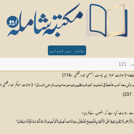
مکتبہ میں کھولیں
12
(سوالات حمزۃ بن یوسف السہمی للدارقطنی :116)
حفظه"
 (سوالات الحاکم للدارقطنی:23)
م تكن معه كتب، فأخطأ فِي أحاديث كثيرة، يتكلمون فيه جرحه ابوعبدالرحمن النسائي"
ا سے روایت کیا ہے کہ انھوں نےفرمایا:
ْأَرْضِ لَا يَقْدِرُ فِيهَا عَلَى الْأَعْوَانِ فَلْيَصِحْ، فَلْيَقُلْ: عِبَادَ اللهِ، أَغِيثُونَا أَوْ أَعِينُونَا رَحِمَكُمُ اللهُ، فَإِنَّهُ سَيُعَانُ"