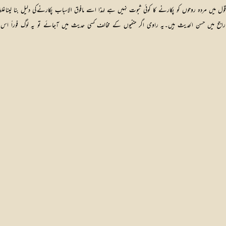
ول میں مردہ روحوں کو پکارنے کا کوئی ثبوت نہیں ہے لہذا اسے مافوق الاسباب پکارنےکی دلیل بنا لیناغ