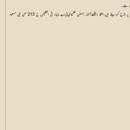
لط ہے۔
مسند البزار اور بیہقی رحمہ اللہ والی روایت کاایک راوی اسامہ بن زید اللیثی ہیں جو قول راجح میں حسن الحدیث ہیں۔یہ راوی اگر حنفیوں کے مخالف کسی حدیث میں آجائے تو یہ لوگ فوراً اس پر جرح کردیتے ہیں،مثلاً دیکھئےآثار السنن للنیموی(باب ماجاء فی التغلیس ح 213 عن ابی مسعود 