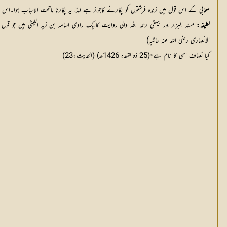
صحابی کے اس قول میں زندہ فرشتوں کو پکارنے کاجواز ہے لہذا یہ پکارنا ماتحت الاسباب ہوا۔اس ق
لطیفہ:
الانصاری رضی اللہ عنہ حاشیہ)
کیاانصاف اسی کا نام ہے؟(25 ذوالقعدہ 1426ھ) (الحدیث:23)