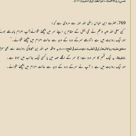
حسن: رواه أحمد (18779)، والطبراني في الكبير (22/360).
769۔حضرت ابن عباس رضی اللہ عنہ سے مروی ہے کہ:
’’نبی صلی اللہ علیہ وسلم نے لحی جمل کے مقام پر اپنے سر میں پچھنے لگوائے؛آپ احرام باندھے ہوئ
اور ایک روایت میں ہے :آدھے سرکے درد کے وجہ سے حالت احرام میں پچھنے لگوائے۔‘‘
یہ واقعہ عبد الله بن بحينةکی روایت سے بھی موج
متفق عليه: رواه البخاري في الطب (5700) ومسلم في الحج (1202: 87).
 یہ ایک قسم کا سر درد ہے؛ جو سر کے اگلے حصہ میں یا کسی ایک جانب میں ہوتا ہے۔ 
«شقيقة»
اور ایک روایت میں ہے : آپ نے سرکے درد کے وجہ سے حالت احرام میں پچھنے لگوائے۔