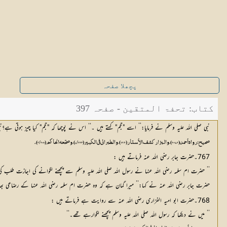
پچھلا صفحہ
کتاب: تحفۃ المتقین - صفحہ 397
نبی صلی اللہ علیہ وسلم نے فرمایا:’’ اسے "حجم" کہتے ہیں ۔‘‘ اس نے پوچھا کہ "حجم" کیا چیز ہوتی ہ
صحيح: رواه أحمد (20172)، والبزار كشف الأستار (1216)، والطبراني في الكبير (7/223)، وصحّحه الحاكم (4/208).
767۔حضرت جابر رضی اللہ عنہ فرماتے ہیں :
’’ حضرت ام سلمہ رضی اللہ عنہا نے رسول اللہ صلی اللہ علیہ وسلم سے پچھنے لگوانے کی اجازت طلب کی تو
حضرت جابر رضی اللہ عنہ نے کہا:’’ میرا گمان ہے کہ وہ حضرت ام سلمہ رضی اللہ عنہا کے رضاعی بھائ
768۔حضرت ابو امیہ الفزاری رضی اللہ عنہ سے روایت ہے فرماتے ہیں :
’’ میں نے دیکھا کہ رسول اللہ صلی اللہ علیہ وسلم پچھنے لگوارہے تھے۔‘‘