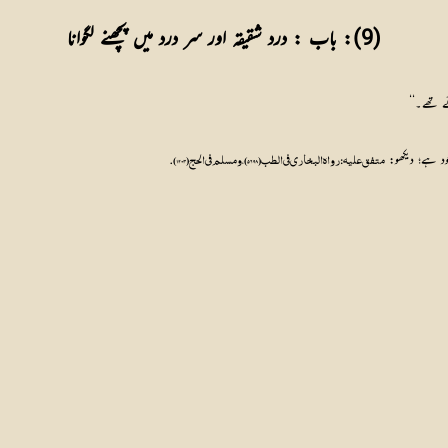
(9): باب : درد شقیقہ اور سر درد میں پچھنے لگوانا
ے تھے۔‘‘
ود ہے؛ دیکھو: 
متفق عليه: رواه البخاري في الطب (5698)، ومسلم في الحج (1203).