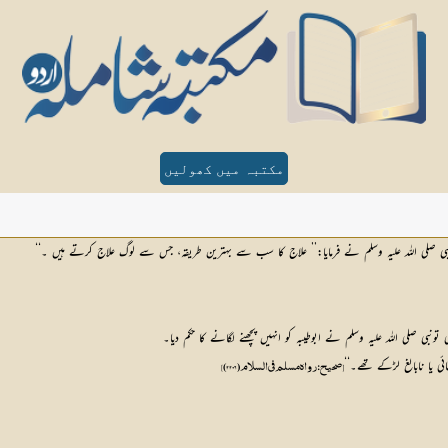
مکتبہ میں کھولیں
ے؟نبی صلی اللہ علیہ وسلم نے فرمایا:’’ علاج کا سب سے بہترین طریقہ، جس سے لوگ علاج کرتے ہیں ۔‘‘
نبی صلی اللہ علیہ وسلم نے ابوطیبہ کو انہیں پچھنے لگانے کا حکم دیا۔
ی یا نابالغ لڑکے تھے۔‘‘
[صحيح: رواه مسلم في السلام (2206)] 