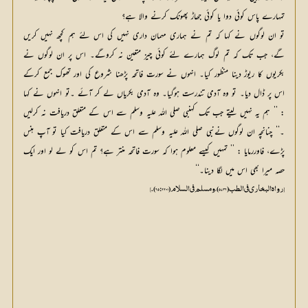
تمہارے پاس کوئی دوا یا کوئی جھاڑ پھونک کرنے والا ہے؟
تو ان لوگوں نے کہا کہ تم نے ہماری مہمان داری نہیں کی اس لئے ہم کچھ نہیں کریں
گے، جب تک کہ تم لوگ ہمارے لئے کوئی چیز متعین نہ کروگے۔ اس پر ان لوگوں نے
بکریوں کا ریوڑ دینا منظور کیا۔ انہوں نے سورت فاتحہ پڑھنا شروع کی اور تھوک جمع کرکے
اس پر ڈال دیا۔ تو وہ آدمی تندرست ہوگیا۔ وہ آدمی بکریاں لے کر آئے ۔تو انہوں نے کہا
: ’’ ہم یہ نہیں لیتے جب تک کہنبی صلی اللہ علیہ وسلم سے اس کے متعلق دریافت نہ کرلیں
۔‘‘ چنانچہ ان لوگوں نےنبی صلی اللہ علیہ وسلم سے اس کے متعلق دریافت کیا تو آپ ہنس
پڑے، فاوررمایا : ’’ تمہیں کیسے معلوم ہوا کہ سورت فاتحہ منتر ہے؟ تم اس کو لے لو اور ایک
حصہ میرا بھی اس میں لگا دینا۔‘‘
[ رواه البخاري في الطب (5736)، ومسلم في السلام (2201: 65).]