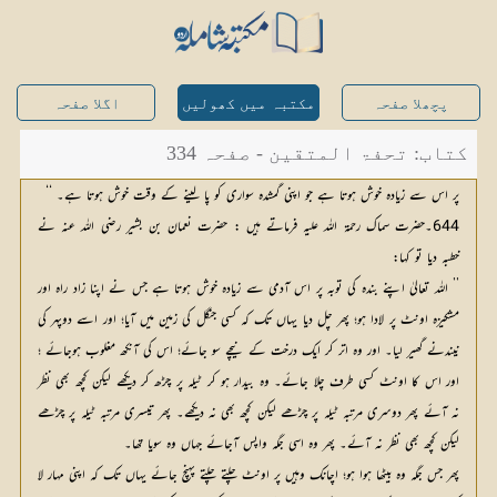
پچھلا صفحہ
مکتبہ میں کھولیں
اگلا صفحہ
کتاب: تحفۃ المتقین - صفحہ 334
پر اس سے زیادہ خوش ہوتا ہے جو اپنی گمشدہ سواری کو پا لینے کے وقت خوش ہوتا ہے۔ ‘‘
644۔حضرت سماک رحمۃ اللہ علیہ فرماتے ہیں : حضرت نعمان بن بشیر رضی اللہ عنہ نے
خطبہ دیا تو کہا:
’’ اللہ تعالیٰ اپنے بندہ کی توبہ پر اس آدمی سے زیادہ خوش ہوتا ہے جس نے اپنا زاد راہ اور
مشکیزہ اونٹ پر لادا ہو؛ پھر چل دیا یہاں تک کہ کسی جنگل کی زمین میں آیا؛ اور اسے دوپہر کی
نیندنے گھیر لیا۔ اور وہ اتر کر ایک درخت کے نیچے سو جائے؛ اس کی آنکھ مغلوب ہوجائے ؛
اور اس کا اونٹ کسی طرف چلا جائے۔ وہ بیدار ہو کر ٹیلہ پر چڑھ کر دیکھے لیکن کچھ بھی نظر
نہ آئے پھر دوسری مرتبہ ٹیلہ پر چڑھے لیکن کچھ بھی نہ دیکھے۔ پھر تیسری مرتبہ ٹیلہ پر چڑھے
لیکن کچھ بھی نظر نہ آئے۔ پھر وہ اسی جگہ واپس آجائے جہاں وہ سویا تھا۔
پھر جس جگہ وہ بیٹھا ہوا ہو؛ اچانک وہیں پر اونٹ چلتے چلتے پہنچ جائے یہاں تک کہ اپنی مہار لا