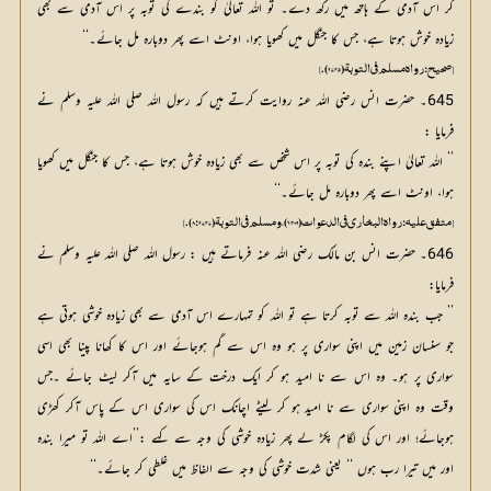
کر اس آدمی کے ہاتھ میں رکھ دے۔ تو اللہ تعالیٰ کو بندے کی توبہ پر اس آدمی سے بھی
زیادہ خوش ہوتا ہے، جس کا جنگل میں کھویا ہوا، اونٹ اسے پھر دوبارہ مل جائے۔‘‘
[صحيح: رواه مسلم في التوبة (2745).]
645۔ حضرت انس رضی اللہ عنہ روایت کرتے ہیں کہ رسول اللہ صلی اللہ علیہ وسلم نے
فرمایا :
’’ اللہ تعالیٰ اپنے بندہ کی توبہ پر اس شخص سے بھی زیادہ خوش ہوتا ہے، جس کا جنگل میں کھویا
ہوا، اونٹ اسے پھر دوبارہ مل جائے۔‘‘
[ متفق عليه: رواه البخاري في الدعوات (6309)، ومسلم في التوبة (2747: 8).]
646۔ حضرت انس بن مالک رضی اللہ عنہ فرماتے ہیں : رسول اللہ صلی اللہ علیہ وسلم نے
فرمایا:
’’ جب بندہ اللہ سے توبہ کرتا ہے تو اللہ کو تمہارے اس آدمی سے بھی زیادہ خوشی ہوتی ہے
جو سنسان زمین میں اپنی سواری پر ہو وہ اس سے گم ہوجائے اور اس کا کھانا پینا بھی اسی
سواری پر ہو۔ وہ اس سے نا امید ہو کر ایک درخت کے سایہ میں آکر لیٹ جائے ۔جس
وقت وہ اپنی سواری سے نا امید ہو کر لیٹے اچانک اس کی سواری اس کے پاس آکر کھڑی
ہوجائے؛ اور اس کی لگام پکڑ لے پھر زیادہ خوشی کی وجہ سے کہے :’’اے اللہ تو میرا بندہ
اور میں تیرا رب ہوں ‘‘ یعنی شدت خوشی کی وجہ سے الفاظ میں غلطی کر جائے۔‘‘