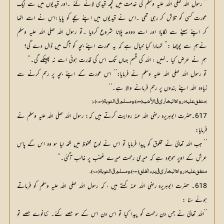
’’ رسول اللہ صلی اللہ علیہ وسلم کی خدمت میں کچھ قیدی لائے گئے ۔اور قیدیوں میں سے ایک
عورت کسی کو تلاش کر رہی تھی ۔اس نے قیدیوں میں اپنے بچے کو پایا ؛اس نے اسے اٹھا
کر اپنے سینے سے لگایا؛ اور اسے دودھ پلانا شروع کردیا ۔تو رسول اللہ صلی اللہ علیہ وسلم
نےہم سے پوچھا :’’ تمہارا کیا خیال ہے کہ یہ عورت اپنے بچہ کو آگ میں ڈال دے گی؟
ہم نے عرض کیا ۔نہیں ؛ اللہ کی قسم جہاں تک اس کی قدرت ہوئی اسے نہ پھینکے گی۔‘‘
تو رسول اللہ صلی اللہ علیہ وسلم نے فرمایا:’’ اس عورت کے اپنے بچہ پر رحم کرنے سے
زیادہ اللہ اپنے بندوں پر رحم فرمانے والا ہے۔‘‘
[ متفق عليه: رواه البخاري في الأدب (5999)، ومسلم في التوبة (2754).]
617۔حضرت ابوہریرہ رضی اللہ عنہ روایت کرتے ہیں کہ: رسول اللہ صلی اللہ علیہ وسلم نے
فرمایا:
’’ جب اللہ تعالیٰ نے مخلوق کو پیدا فرمایا تو اس نے لوح محفوظ میں لکھ لیا سو وہ اس کے پاس
عرش کے اوپر موجود ہے کہ میری رحمت میرے غضب پر غالب آگئی۔‘‘
متفق عليه: رواه البخاري في بدء الخلق (3194)، ومسلم في التوبة (2751).
618۔ حضرت ابوہریرہ رضی اللہ عنہ کہتے ہیں ، کہ رسول اللہ صلی اللہ علیہ وسلم کو فرماتے
ہوئے سنا :
’’اللہ تعالیٰ نے جس دن رحمت کو پیدا کیا تو اس دن اس کے سو حصے کئے۔ ننانوے حصے تو