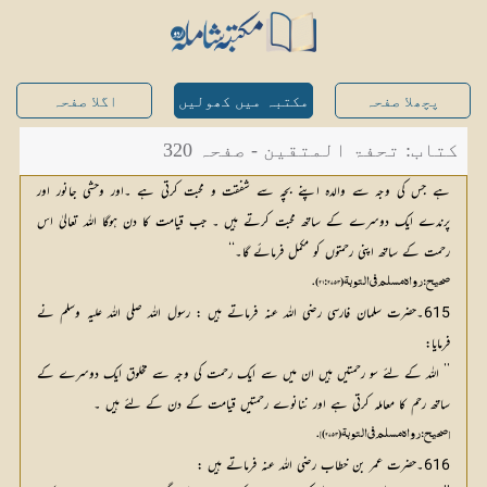
پچھلا صفحہ
مکتبہ میں کھولیں
اگلا صفحہ
کتاب: تحفۃ المتقین - صفحہ 320
ہے جس کی وجہ سے والدہ اپنے بچہ سے شفقت و محبت کرتی ہے ۔اور وحشی جانور اور
پرندے ایک دوسرے کے ساتھ محبت کرتے ہیں ۔ جب قیامت کا دن ہوگا اللہ تعالیٰ اس
رحمت کے ساتھ اپنی رحمتوں کو مکمل فرمائے گا۔‘‘
صحيح: رواه مسلم في التوبة (2753: 21).
615۔حضرت سلمان فارسی رضی اللہ عنہ فرماتے ہیں : رسول اللہ صلی اللہ علیہ وسلم نے
فرمایا:
’’ اللہ کے لئے سو رحمتیں ہیں ان میں سے ایک رحمت کی وجہ سے مخلوق ایک دوسرے کے
ساتھ رحم کا معاملہ کرتی ہے اور ننانوے رحمتیں قیامت کے دن کے لئے ہیں ۔
[ صحيح: رواه مسلم في التوبة (2753)].
616۔حضرت عمر بن خطاب رضی اللہ عنہ فرماتے ہیں :