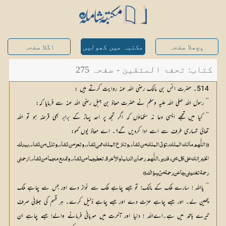
پچھلا صفحہ
مکتبہ میں کھولیں
اگلا صفحہ
کتاب: تحفۃ المتقین - صفحہ 275
514۔ حضرت انس بن مالک رضی اللہ عنہ روایت کرتے ہیں :
’’ رسول اللہ صلی اللہ علیہ وسلم نے حضرت معاذ بن جبل رضی اللہ عنہ سے فرمایا کہ:
’’ کیا میں تجھے ایسی دعا نہ سکھاؤں کہ اگر تجھ پر احد پہاڑ کے برابر بھی قرضہ ہو تو اللہ
تعالیٰ تمہاری طرف سے اسے ادا کردیں گے؟۔ اے معاذ یوں کہو:
(( اللّٰهم مالك الملك, تؤتي الملك من تشاء, وتنزع الملك ممن تشاء, وتعز من تشاء, وتذل من تشاء, بيدك
الخير إنك على كل شيء قدير, اللّٰهم رحمان الدنيا والآخرة, تعطيهما من تشاء, وتمنع منهما من تشاء, ارحمني
رحمة تغنيني بها عن رحمة منْ سِوَاك ))
’’ یااللہ ! سارے ملک کے مالک! تو جسے چاہے ملک سے نواز دے اور جس سے چاہے ملک
چھین لے۔ اور جسے چاہے عزت دے اور جسے چاہے ذلیل کرے۔ ہر قسم کی بھلائی صرف
تیرے ہاتھ میں ہے۔اےاللہ ! دنیا اور آخرت میں مہربانی فرمانے والے! جسے چاہے ان