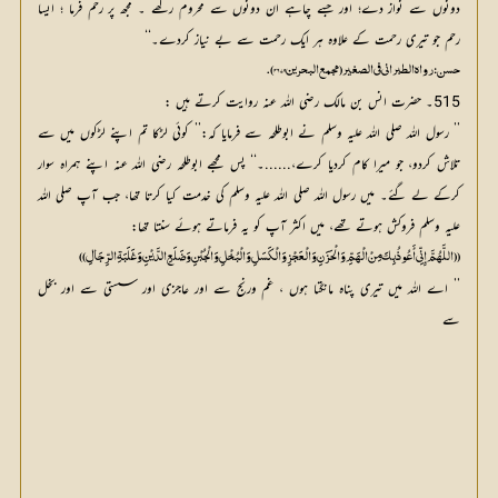
دونوں سے نواز دے؛ اور جسے چاہے ان دونوں سے محروم رکھے ۔ مجھ پر رحم فرما ؛ ایسا
رحم جو تیری رحمت کے علاوہ ہر ایک رحمت سے بے نیاز کردے۔‘‘
حسن: رواه الطبراني في الصغير (مجمع البحرين 4679).
515۔ حضرت انس بن مالک رضی اللہ عنہ روایت کرتے ہیں :
’’ رسول اللہ صلی اللہ علیہ وسلم نے ابوطلحہ سے فرمایا کہ:’’ کوئی لڑکا تم اپنے لڑکوں میں سے
تلاش کردو، جو میرا کام کردیا کرے،......۔‘‘ پس مجھے ابوطلحہ رضی اللہ عنہ اپنے ہمراہ سوار
کرکے لے گئے۔ میں رسول اللہ صلی اللہ علیہ وسلم کی خدمت کیا کرتا تھا، جب آپ صلی اللہ
علیہ وسلم فروکش ہوتے تھے، میں اکثر آپ کو یہ فرماتے ہوئے سنتا تھا:
(( اللَّهُمَّ إِنِّي أَعُوذُ بِکَ مِنْ الْهَمِّ وَالْحَزَنِ وَالْعَجْزِ وَالْکَسَلِ وَالْبُخْلِ وَالْجُبْنِ وَضَلَعِ الدَّيْنِ وَغَلَبَةِ الرِّجَالِ ))
’’ اے اللہ میں تیری پناہ مانگتا ہوں ، غم ورنج سے اور عاجزی اور سستی سے اور بخل
سے