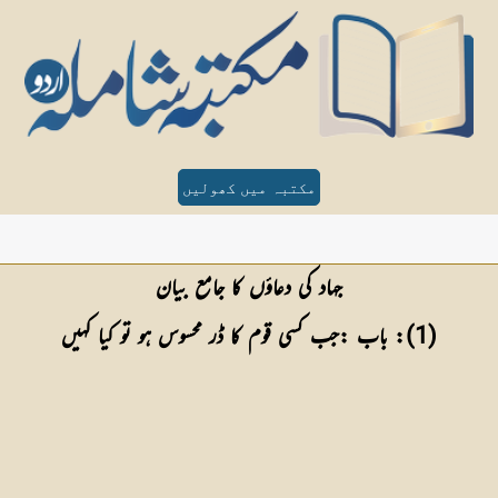
مکتبہ میں کھولیں
جہاد کی دعاؤں کا جامع بیان
 (1): باب :جب کسی قوم کا ڈر محسوس ہو تو کیا کہیں 