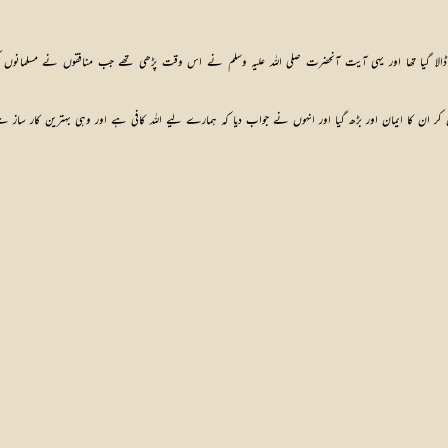
ڈالا گیا تھا اور یہی آیت آنحضرت صلی اللہ علیہ وسلم نے اس وقت پڑھی تھے جب منافقوں نے مسلمانوں
ر ان کا ایمان اور بڑھ گیا اور انہوں نے جواب دیا کہ ہمارے لیے اللہ کافی ہے اور وہی بہترین کار ساز ہ