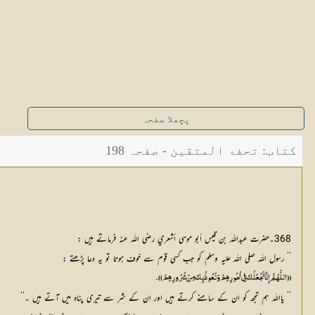
پچھلا صفحہ
کتاب: تحفۃ المتقین - صفحہ 198
368۔حضرت عبداللہ بن قیس أبو موسی أشعري رضی اللہ عنہ فرماتے ہیں :
’’ رسول اللہ صلی اللہ علیہ وسلم کو جب کسی قوم سے خوف ہوتا تو یہ دعا پڑھتے :
(( اللَّهُمَّ إِنَّا نَجْعَلُکَ فِي نُحُورِهِمْ وَنَعُوذُ بِکَ مِنْ شُرُورِهِمْ ))۔
’’ یااللہ ہم تجھ کو ان کے سامنے کرتے ہیں اور ان کے شر سے تیری پناہ میں آتے ہیں ۔‘‘