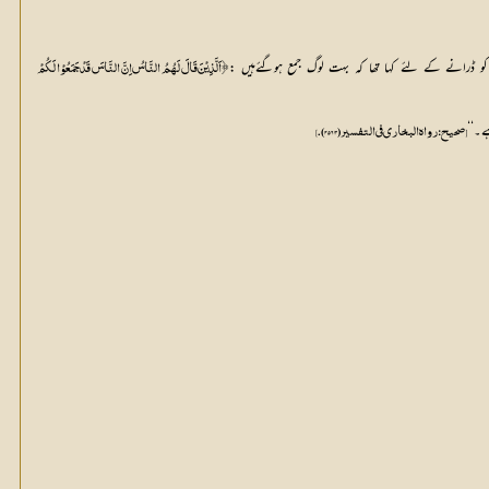
 کو ڈرانے کے لئے کہا تھا کہ بہت لوگ جمع ہوگئےہیں :
ے۔‘‘
[صحيح: رواه البخاري في التفسير (4563).]