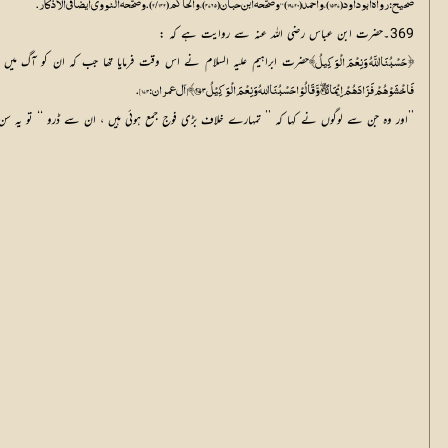
صحيح: رواه أبو داود (1537)، وأحمد (19720)‘‘ وصحّحه ابن حبان (4765)، والحاكم (2/142). وصحّحه النووي أيضا في الأذكار.
369۔حضرت ابن عباس رضی اللہ عنہ سے روایت ہے کہ :
حضرت ابراہیم علیہ السلام نے اس وقت فرمایا تھا جب کہ ان کو آگ میں 
﴿ حَسْبُنَا اللَّهُ وَنِعْمَ الْوَکِيلُ ﴾
فَاخْشَوْھُمْ فَزَادَھُمْ اِيْمَانًا۝۰ۤۖ وَّقَالُوْا حَسْبُنَا اللہُ وَنِعْمَ الْوَكِيْلُ۝۱۷۳﴾ [ آل عمران: 173].
’’اور وہ جن سے لوگوں نے کہا کہ ’’ تمہارے خلاف بڑی فوج جمع ہوئی ہیں ، ان سے ڈرو ‘‘ تو یہ سن ک