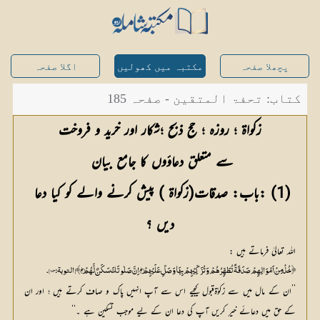
پچھلا صفحہ
مکتبہ میں کھولیں
اگلا صفحہ
کتاب: تحفۃ المتقین - صفحہ 185
سے متعلق دعاؤوں کا جامع بیان 
(1) :باب: صدقات(زکواۃ ) پیش کرنے والے کو کیا دعا 
دیں ؟
اللہ تعالیٰ فرماتے ہیں :
﴿ خُذْ مِنْ اَمْوَالِہِمْ صَدَقَـۃً تُطَہِّرُھُمْ وَتُزَكِّيْہِمْ بِہَا وَصَلِّ عَلَيْہِمْ۝۰ۭ اِنَّ صَلٰوتَكَ سَكَنٌ لَّھُمْ۝۰ۭ﴾ [ التوبة: 103].
’’ان کے مال میں سے زکوٰۃقبول کیجیے اس سے آپ انہیں پاک و صاف کرتے ہیں ؛ اور ان
کے حق میں دعائے خیر کریں آپ کی دعا ان کے لیے موجب تسکین ہے ۔‘‘