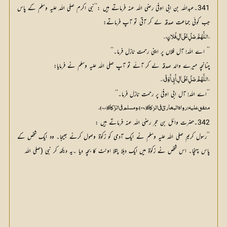
341۔عبداللہ بن ابی اوفیٰ رضی اللہ عنہ فرماتے ہیں :’’نبی اکرم صلی اللہ علیہ وسلم کے پاس
جب کوئی جماعت صدقہ لے کر آتی تو آپ فرماتے:
«اللَّهُمَّ صَلِّ عَلَى آلِ فُلانٍ».
’’ اے اللہ! آل فلاں پر اپنی رحمت نازل فرما۔‘‘
چنانچہ میرے والد صدقہ لے کر آئے تو آپ صلی اللہ علیہ وسلم نے فرمایا:
«اللَّهُمَّ صَلِّ عَلَى آلِ أَبِي أَوْفَى».
’’اے اللہ! آل ابی اوفیٰ پر رحمت نازل فرما۔‘‘
متفق عليه: رواه البخاريّ في الزكاة (1497)، ومسلم في الزّكاة (1078).
342۔حضرت وائل بن حجر رضی اللہ عنہ فرماتے ہیں :
’’رسول کریم صلی اللہ علیہ وسلم نے ایک آدمی کو زکوٰۃ وصول کرنے بھیجا۔ وہ ایک شخص کے
پاس پہنچا۔ اس شخص نے زکوٰۃ میں ایک دبلا پتلا اونٹ کا بچہ دیا ۔یہ دیکھ کر نبی (صلی اللہ