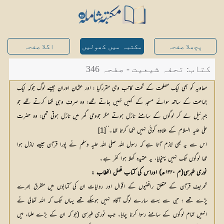
پچھلا صفحہ
مکتبہ میں کھولیں
اگلا صفحہ
کتاب: تحفہ شیعیت - صفحہ 346
معاویہ کو بھی ایک مصلحت کے تحت کاتب وحی مقررکیا ؛ اور عثمان اوران جیسے لوگ جوکہ ایک
جماعت کے ساتھ سوائے مسجد کے کہیں نہیں جاتے تھے؛ وہ صرف وہی لکھا کرتے تھے جو
جبرئیل لے کر لوگوں کے سامنے نازل ہوتے مگر جووحی گھر میں نازل ہوتی تھی؛ وہ حضرت
علی علیہ السلام کے علاوہ کوئی نہیں لکھا کرتا تھا۔‘‘
[1]
اس سے یہ بھی لازم آتا ہے کہ رسول اللہ صلی اللہ علیہ وسلم نے پورا قرآن جیسے نازل ہوا
تھا لوگوں تک نہیں پہنچایا، یہ عقیدہ کھلا ہوا کفر ہے۔
نوری طبرسی(م ۱۳۲۰ھ) اوراس کی کتاب فصل الخطاب :
تحریف قرآن کے متعلق رافضیوں کے اقوال اور روایات ان کی کتابوں میں متفرق بھرے
پڑے تھے ؛ جن سے بہت سارے لوگ آگاہ نہیں ہوسکے تھے یہاں تک کہ اللہ تعالیٰ نے
انہیں تمام لوگوں کے سامنے رسوا کرنا چاہا۔ جب نوری طبرسی (جو کہ ان کے بڑے علماء میں