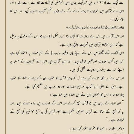
سے ایک ہے)؛ ۱۲۹۲ ھ میں شہر ِنجف جہاں امیر المومنین کی شہادت گاہ ہے ؛ سے اٹھا ؛ اور
اس نے قرآن میں تحریف ثابت کرنے کے لیے ایک ضخیم کتاب تالیف کی، اور اس کا
نام رکھا :
(( فصل الخطاب في اثبات ِ تحریف کتاب رب الأرباب۔))
اور اس کتاب میں اس نے روایات کا ایک بڑا انبار نقل کیا ہے جو اس کے دعویٰ پر دلیل
ہے کہ اس موجودہ قرآن میں تحریف واقع ہوئی ہے۔‘‘
اس کتاب کے لکھنے میں اس نے اپنے ہاں (شیعہ مذہب ) کے اہم مصادر پر اعتماد کیا ہے
جس میں کتب حدیث اورتفسیر شامل ہیں۔ اور اس کتاب میں اس نے تحریف کے مسئلہ پر
اپنے ائمہ سے ہزاروں روایات نقل کی ہیں۔
اوراس نے یہ بھی ثابت کیا ہے کہ تحریف ِ قرآن کا عقیدہ ان کے پرانے علماء کا عقیدہ
ہے۔ اس نے اپنی اس کتاب کو تین مقدمات اور دو ابواب میں تقسیم کیا ہے۔
پہلا مقدمہ : اس کا عنوان اس نے ان الفاظ میں لکھا ہے :
’’ ان اخبار کے بیان میں جو قرآن جمع کرنے اور اس کے اسباب میں وارد ہوئے ہیں۔ اور
یہ کہ جمع کے لحاظ سے قرآن معرضِ نقص ہے؛ اور قرآن کی یہ جمع مومنین کی جمع کے
خلاف ہے۔ ‘‘
دوسرا مقدمہ : اس کا عنوان مقرر کیا ہے :