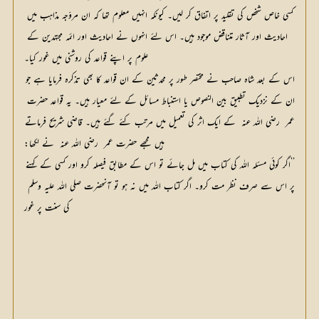
کسی خاص شخص کی تقلید پر اتفاق کر لیں۔ کیونکہ انہیں معلوم تھا کہ ان مروّجہ مذاہب میں 
احادیث اور آثار متناقض موجود ہیں۔ اس لئے انہوں نے احادیث اور ائمہ مجتہدین کے 
علوم پر اپنے قواعد کی روشنی میں غور کیا۔
اس کے بعد شاہ صاحب نے مختصر طور پر محدثین کے ان قواعد کا بھی تذکرہ فرمایا ہے جو 
ان کے نزدیک تطبیق بین النصوص یا استنباط مسائل کے لئے معیار ہیں۔ یہ قواعد حضرت 
عمر  رضی اللہ عنہ  کے ایک اثر کی تعمیل میں مرتب کئے گئے ہیں۔ قاضی شریح فرماتے 
ہیں مجھے حضرت عمر  رضی اللہ عنہ  نے لکھا:
’’اگر کوئی مسئلہ اللہ کی کتاب میں مل جائے تو اس کے مطابق فیصلہ کرو اور کسی کے کہنے 
پر اس سے صرف نظر مت کرو۔ اگر کتاب اللہ میں نہ ہو تو آنحضرت صلی اللہ علیہ وسلم  
کی سنت پر غور