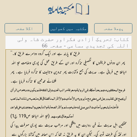
پچھلا صفحہ
مکتبہ میں کھولیں
اگلا صفحہ
کتاب: تحریکِ آزادی فکراور حضرت شاہ ولی
اللہ کی تجدیدی مساعی - صفحہ 66
طریق کا پابند ہے اور ایک گروہ دوسرے طریق کا۔‘‘
پھر ان دونوں طریقوں کا تفصیلی تذکرہ اور ان کے طریق عمل کی پوری وضاحت حجۃ اللہ 
البالغۃ میں فرمائی ہے۔ حدیث کی جمع وکتابت پھر تدوین وتالیف کا تذکرہ فرمایا ہے۔ پھر 
فقہائے محدثین کا تذکرہ فرمایا ہے۔
 (حجۃ اللہ البالغۃ ص119 ج1)
أحكموها في نفوسهم
محققین اہل حدیث نے فن روایت میں پختگی اور مراتب حدیث سے پوری معرفت پیدا کی 
اور فقہ کی طرف توجہ کی۔ لیکن ان کا یہ طریق نہ تھا کہ اس معاملہ میں گذشتہ بزرگوں سے 