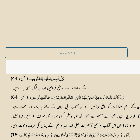
اگلا صفحہ
 (النحل: 44)
نُزِّلَ اِلَيْهِمْ وَلَعَلَّهُمْ يَتَفَكَّرُوْنَ    44؀
کے سامنے اسے واضح فرمائیں اور یہ لوگ اسی پر سوچیں۔
(النحل :64)
وَمَآ اَنْزَلْنَا عَلَيْكَ الْكِتٰبَ اِلَّا لِتُـبَيِّنَ لَهُمُ الَّذِي اخْتَلَفُوْا فِيْهِ ۙ وَهُدًى وَّرَحْمَةً لِّقَوْمٍ يُّؤْمِنُوْنَ    64؀ 
باہم اختلافات کو واضح فرمائیں۔ اور یہ کتاب اہل ایمان کے لئے ہدایت اور رحمت ہے۔
اری قرار پایا ہے۔ جس سے آنحضرت صلی اللہ علیہ وسلم  کسی طرح بھی صرف نظر نہیں فرما سکتے۔
سورہ مائدۃ میں اہل کتاب کو بھی آنحضرت صلی اللہ علیہ وسلم  کے بیان کی طرف دعوت دی۔
(المائدہ:15)
يٰٓاَهْلَ الْكِتٰبِ قَدْ جَاۗءَكُمْ رَسُوْلُنَا يُبَيِّنُ لَكُمْ كَثِيْرًا مِّمَّا كُنْتُمْ تُخْفُوْنَ مِنَ الْكِتٰبِ وَيَعْفُوْا عَنْ كَثِيْرٍ 