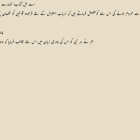
اے اہل کتاب! تمہارے پا
وَمَا
ہم نے ہر نبی کو اس کی مادری زبان میں اس لئے مخاطب فرمایا کہ وہ 