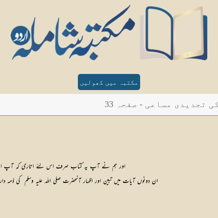
مکتبہ میں کھولیں
 تجدیدی مساعی - صفحہ 33
اور ہم نے آپ یہ کتاب صرف اس لئے اتاری کہ آپ ان کے 
ان دونوں آیات میں تبین اور اظہار آنحضرت صلی اللہ علیہ وسلم  کی ذمہ د