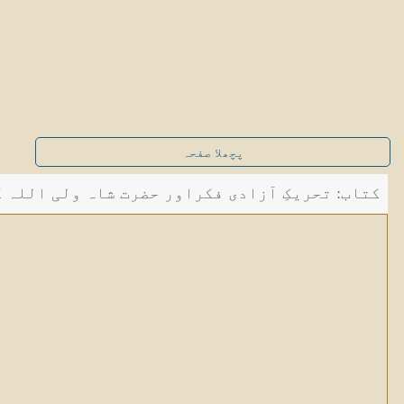
پچھلا صفحہ
کتاب: تحریکِ آزادی فکراور حضرت شاہ ولی اللہ کی