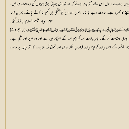
س ہمارے رسول اس لئے تشریف لائے کہ وہ تمہاری چھپائی ہوئی چیزوں کی وضاحت فرمائیں۔
تعجب ہے کہ جس بیان کے سامنے اہل کتاب کو بھی انقیاد کی دعوت کی جاری ہے۔ مسلمان ان سے محروم ہونے کی اس لئے کوشش فرماتے ہیں کہ ارباب اعتزال کے طے فرمودہ قوانین کو نقصان پہنچنے کا خطرہ ہے۔ حدیث رہے یا نہ۔ اصول اور ان کی پختگی میں کمی نہ آنے پائے۔ پھر یہ ذمہ 
تمام انبیاء علیہم السلام پر ڈالی گئی۔
(ابراہیم: 4)
ٓ اَرْسَلْنَا مِنْ رَّسُوْلٍ اِلَّا بِلِسَانِ قَوْمِهٖ لِيُبَيِّنَ لَهُمْ ۭ فَيُضِلُّ اللّٰهُ مَنْ يَّشَاۗءُ وَيَهْدِيْ مَنْ يَّشَاۗءُ  ۭ وَهُوَ الْعَزِيْزُ الْحَكِيْمُ    Ć۝ 
پوری وضاحت کر سکے۔ پھر ہدایت اور گمراہی اللہ کے اختیار میں ہے اور وہ عزیز اور حکیم ہے۔
پھر پیغمبر کے اس بیان کو اپنا بیان قرار دیا تاکہ خالق اور مخلوق کی مغایرت کا اثر بیان پر مرتب