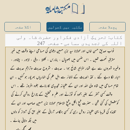
پچھلا صفحہ
مکتبہ میں کھولیں
اگلا صفحہ
کتاب: تحریکِ آزادی فکراور حضرت شاہ ولی
اللہ کی تجدیدی مساعی - صفحہ 247
نواب صدیق حسن خاں اور مولانا سید نذیر حسین دہلوی کی مساعی اپنے وقت میں غیر 
مترقبہ نعمت تھیں ۔ اس ضمن میں بھوپال ، بنارس ، کلکتہ ، دہلی ، لاہور ، پشاور ، 
وغیرہ شہروں سے بے شمار لٹریچر شائع ہوا ۔ حدیث ، شروح حدیث وتراجم حدیث کے 
انبار لگا دیے گئے ۔ فقہ الحدیث کے ذخائر سے اہل علم کی الماریاں بھرپور ہو گئیں ۔ ان 
تمام مساعی میں شاہ ولی اللہ اور ان کے حکیمانہ تجدیدی کارنامے جلوہ افروز تھے ۔ اس 
وقت کسی تنفر کے بغیر جمود کو توڑنے اور علم و تحقیق کے چراغ روشن کرنے کی 
کوشش کی گئی تھی ۔ حضرت شیخ الکل وشیخ الاسلام مولانا نذیر حسین صاحب اور ان کے 
تلامذہ کی قریبا یہی حکیمانہ روش رہی کہ کسی ہنگامہ آرائی کے بغیر حق کی آواز کو دلوں 
میں جگہ دلائی جائے ۔