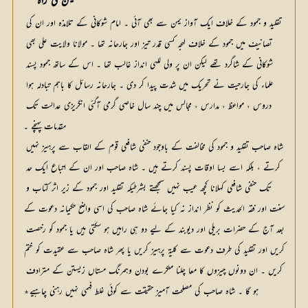
یمن کی راہ    
تقلید و جمود کے خلاف ایک آواز یمن سے بھی آئی ۔ امام شوکانی کے تلامذہ اور ان کی 
تصانیف میں جمود کے خلاف لہجہ کسی قدر تیز اور جارحانہ تھا ۔ مولانا ولایت علی بھی 
شوکانی کے شاگرد تھے لیکن ان پر ولی للہی انداز غالب تھا ۔ اس کے ساتھ جمود پسند 
علماء کی جارحیت نے تحریک میں شدت پیدا کر دی ۔ جارحانہ رسائل کا باہم تبادلہ ہوا 
دروس ، مواعظ ، مدارس ، مجالس میں چند سال خاصی گرمی آگئی انگریزی عدالت تک 
مقدمات پہنچے ۔
شاہ صاحب تقلید و جمود کی مخالفت کے باوجود حنفی شافعی قوم کے القاب سے پرہیز نہیں 
کرتے ، بلکہ اسے بسا اوقات پسند کرتے ہیں ۔ شاہ صاحب اور ان کے اتباع ایک حد 
تک حنفی شافعی کہلانا کچھ عیب نہیں سمجھتے بشرطیکہ تقلید اور جمود کے زیر اثر کتاب و 
سنت اور فقہ الحدیث کو نظر انداز نہ کیا جائے شاہ صاحب کی اسی واضح حکیمانہ دعوت کے 
بعد آج کے حضرات بریلی اور دیوبند کے لیے دو ہی راہیں ہو سکتی ہیں یا جمود کو رخصت 
کریں اور تقلید کی طرف دعوت سے کلیۃ پرہیز کریں یا پھر شاہ صاحب سے عقیدت کو ختم 
کریں ۔ ان دونوں چیزوں کا معا چلنا منکرے بودن وہمرنگ مستاں زیستن کے مترادف 
ہو گا ۔ شاہ صاحب کی مصلحت آمیز حقیقت سے کوئی غلط فہمی نہیں رہنی چاہیے٭