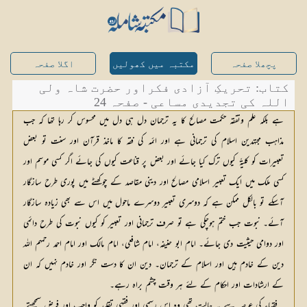
پچھلا صفحہ
مکتبہ میں کھولیں
اگلا صفحہ
کتاب: تحریکِ آزادی فکراور حضرت شاہ ولی
اللہ کی تجدیدی مساعی - صفحہ 24
ہے بلکہ علم وتفقہ حکمت مصالح کا یہ ترجمان دل ہی دل میں محسوس کر رہا تھا کہ جب
مذاہب مجتہدین اسلام کی ترجمانی ہے اور ائمہ کی فقہ کا ماخذ قرآن اور سنت تو بعض
تعبیرات کو کلیۃً کیوں ترک کیا جائے اور بعض پر قناعت کیوں کی جائے اگر کسی موسم اور
کسی ملک میں ایک تعبیر اسلامی مصالح اور دینی مقاصد کے چوکھٹے میں پوری طرح سازگار
آسکے تو بالکل ممکن ہے کہ دوسری تعبیر دوسرے ماحول میں اس سے بھی زیادہ سازگار
آئے۔ نبوت جب ختم ہوچکی ہے تو صرف ترجمانی اور تعبیر کو کیوں نبوت کی طرح دائمی
اور دوامی حیثیت دی جائے۔ امام ابو حنیفہ، امام شافعی، امام مالک اور امام احمد رحمہم اللہ
دین کے خادم ہیں اور اسلام کے ترجمان۔ دین ان کا دست نگر اور خادم نہیں کہ ان
کے ارشادات اور احکام کے لئے ہر وقت چشم براہ رہے۔
فقہاء کی عرصہ سے یہ حالت تھی وہ اس رسمی اور فقہی تقلید کو واجب اور فرض سمجھتے 