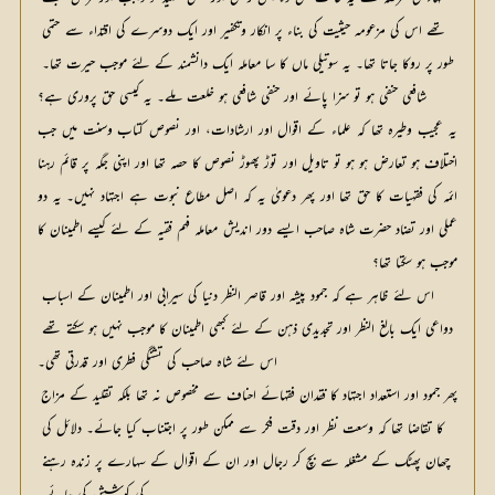
تھے اس کی مزعومہ حیثیت کی بناء پر انکار وتکفیر اور ایک دوسرے کی اقتداء سے حتمی 
طور پر روکا جاتا تھا۔ یہ سوتیلی ماں کا سا معاملہ ایک دانشمند کے لئے موجب حیرت تھا۔ 
شافعی حنفی ہو تو سزا پائے اور حنفی شافعی ہو خلعت ملے۔ یہ کیسی حق پروری ہے؟
یہ عجیب وطیرہ تھا کہ علماء کے اقوال اور ارشادات، اور نصوص کتاب وسنت میں جب
اختلاف ہو تعارض ہو ہو تو تاویل اور توڑ پھوڑ نصوص کا حصہ تھا اور اپنی جگہ پر قائم رہنا
ائمہ کی فقہیات کا حق تھا اور پھر دعویٰ یہ کہ اصل مطاع نبوت ہے اجتہاد نہیں۔ یہ دو
عملی اور تضاد حضرت شاہ صاحب ایسے دور اندیش معاملہ فہم فقیہ کے لئے کیسے اطمینان کا
موجب ہو سکتا تھا؟
اس لئے ظاہر ہے کہ جمود پیشہ اور قاصر النظر دنیا کی سیرابی اور اطمینان کے اسباب 
دواعی ایک بالغ النظر اور تجدیدی ذہن کے لئے کبھی اطمینان کا موجب نہیں ہو سکتے تھے 
اس لئے شاہ صاحب کی تشنگی فطری اور قدرتی تھی۔
پھر جمود اور استعداد اجتہاد کا فقدان فقہائے احناف سے مخصوص نہ تھا بلکہ تقلید کے مزاج 
کا تقاضا تھا کہ وسعت نظر اور دقت فکر سے ممکن طور پر اجتناب کیا جائے۔ دلائل کی 
چھان پھٹک کے مشغلہ سے بچ کر رجال اور ان کے اقوال کے سہارے پر زندہ رہنے 