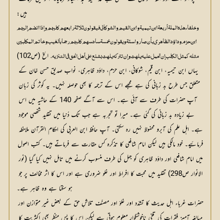
ہیں:
 الخ (ص102)
مثله كمثل الكلب إن تحمل عليه يلهث وإن تتركه يلهث بشنع على أهل الحق في التنزيه.
یہاں ابن تیمیہ، ابن قیم، شوکانی، ابن حزم، داؤد ظاہری، نواب صدیق حسن خان کے 
متعلق جس طرح بد زبانی کی ہے مجھے اس کے ترجمہ کا بھی حوصلہ نہیں۔ یہ کوثر کی زبان 
آپ حضرات کی طرف سے آئی ہے۔ اس سے آگے صفحہ 140 کے حاشیہ میں اس 
بے زیادہ بد زبانی کی گئی ہے۔ میرا تو تجربہ ہے جب تک دُنیا میں تقلید شخصی موجود 
ہے۔ اہل علم کی آبرو محفوظ نہیں رہ سکتی۔ آپ حافظ ابن العربی کی احکام القرآن ملاحظہ 
فرمائیے۔ خود مالکی ہیں لیکن امام شافعی کا تذکرہ کس حقارت سے فرماتے ہیں۔ کتب اصول 
میں امام شافعی اور داؤد ظاہری کو جہل کی طرف منسوب کرنے میں تامل نہیں کیا گیا (نور 
الانوار ص298) تقلید میں محبت کا افراط اور غلو ضروری ہے اور اس کا اثر مخالف پر جو 
ہو سکتا ہے وہ ظاہر ہے۔
حضرات غرباء اہل حدیث کا تشدّد اور غلوّ اور مصنّف تلاشِ حق کے بعض غیر متوازن اور 
مبالغہ آمیز فقرات کی تلخی ناخوشگوار معلوم ہوتی ہے لیکن اس کا پس منظر بھی اکثریت کا 