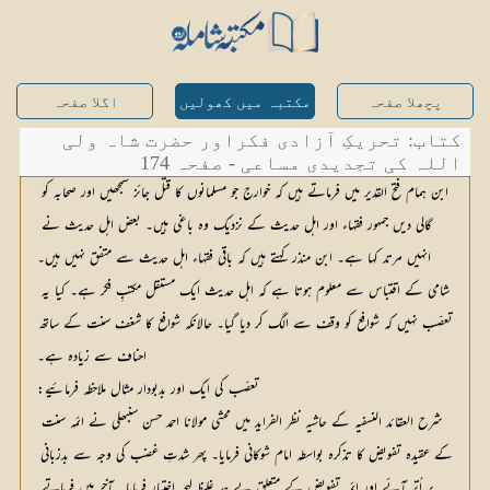
پچھلا صفحہ
مکتبہ میں کھولیں
اگلا صفحہ
کتاب: تحریکِ آزادی فکراور حضرت شاہ ولی
اللہ کی تجدیدی مساعی - صفحہ 174
ابن ہمام فتح القدیر میں فرماتے ہیں کہ خوارج جو مسلمانوں کا قتل جائز سمجھیں اور صحابہ کو 
گالی دیں جمہور فقہاء اور اہل حدیث کے نزدیک وہ باغی ہیں۔ بعض اہل حدیث نے 
انہیں مرتد کہا ہے۔ ابن منذر کہتے ہیں کہ باقی فقہاء اہل حدیث سے متفق نہیں ہیں۔
شامی کے اقتباس سے معلوم ہوتا ہے کہ اہل حدیث ایک مستقل مکتبِ فکر ہے۔ کیا یہ 
تعصّب نہیں کہ شوافع کو وقف سے الگ کر دیا گیا۔ حالانکہ شوافع کا شغف سنت کے ساتھ 
احناف سے زیادہ ہے۔
تعصّب کی ایک اور بدبودار مثال ملاحظہ فرمائیے:
شرح العقائد النسفیہ کے حاشیہ نظر الفراید میں محشی مولانا احمد حسن سنبھلی نے ائمہ سنت 
کے عقیدہ تفویض کا تذکرہ بواسطہ امام شوکانی فرمایا۔ پھر شدتِ غضب کی وجہ سے بدزبانی 
پر اُتر آئے اور ائمہ تفویض کے متعلق بے حد غلیظ لہجہ اختیار فرمایا۔ آخر میں فرماتے 