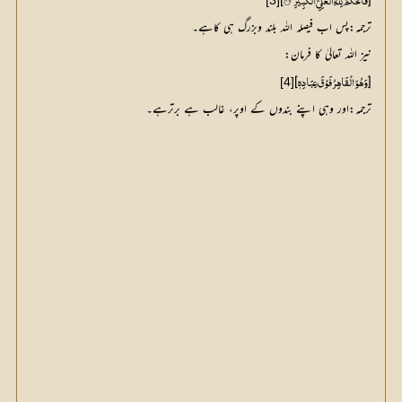
]
۱۲
[
[3]
فَالْحُكْمُ لِلہِ الْعَلِيِّ الْكَبِيْرِ۝
ترجمہ:پس اب فیصلہ اللہ بلند وبزرگ ہی کاہے۔
نیز اللہ تعالیٰ کا فرمان:
]
[
[4]
وَہُوَالْقَاہِرُ فَوْقَ عِبَادِہٖ 
ترجمہ:اور وہی اپنے بندوں کے اوپر، غالب ہے برترہے۔