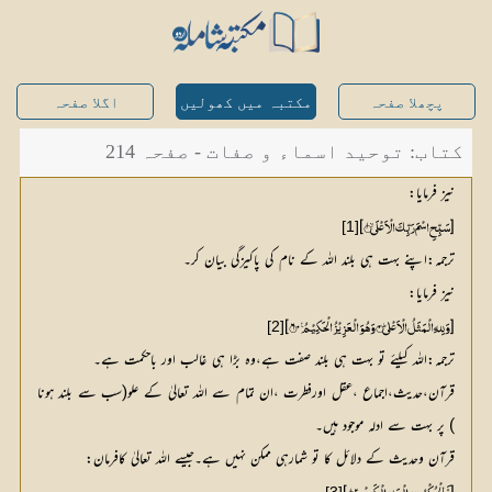
پچھلا صفحہ
مکتبہ میں کھولیں
اگلا صفحہ
کتاب: توحید اسماء و صفات - صفحہ 214
نیز فرمایا:
]
۱
[
[1]
سَبِّحِ اسْمَ رَبِّكَ الْاَعْلَى۝
ترجمہ:اپنے بہت ہی بلند اللہ کے نام کی پاکیزگی بیان کر۔
نیز فرمایا:
]
۶۰
۰
[
[2]
وَلِلہِ الْمَثَلُ الْاَعْلٰى۝
ترجمہ:اللہ کیلئے تو بہت ہی بلند صفت ہے،وہ بڑا ہی غالب اور باحکمت ہے۔
قرآن،حدیث،اجماع ،عقل اورفطرت ،ان تمام سے اللہ تعالیٰ کے علو(سب سے بلند ہونا
) پر بہت سے ادلہ موجود ہیں۔
قرآن وحدیث کے دلائل کا تو شمارہی ممکن نہیں ہے۔جیسے اللہ تعالیٰ کافرمان: