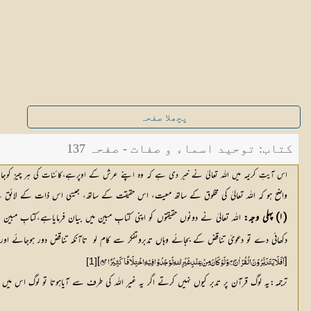
پچھلا صفحہ
کتاب: توحید اسماء و صفات - صفحہ 137
اس آیتِ کریمہ میں اللہ تعالیٰ نے خبر دی ہے کہ وہ اپنے عرش کے اوپرہے،کائنات کی ہر چیز کو
واضح ہو کہ اللہ تعالیٰ کی مخلوق کے ساتھ معیت، اس حقیقت کے ساتھ، جیسی اس ذات کے لائق
(۱) پہلی وجہ:
دکھائی دے تو دعویٔ تناقض کے بجائے وہاں تدبروتفکر سے کام لو  تاآنکہ تناقض دور ہوجائے اورحق
]
۸۲
۰
[
[1]
اَفَلَا يَتَدَبَّرُوْنَ الْقُرْاٰنَ۝
ترجمہ:یہ لوگ قرآن پر تدبر کیوں نہیں کرتے اگر یہ غیر اللہ کی طرف سے آیاہوتا تو لوگ اس میں