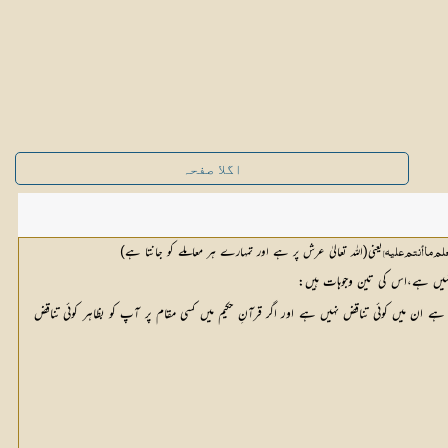
اگلا صفحہ
یعنی(اللہ تعالیٰ عرش پر ہے اور تمہارے ہر معاملے کو جانتا ہے)
م ما أنتم علیہ]
نہیں ہے،اس کی تین وجوہات ہیں:
 اللہ تعالیٰ نے دونوں حقیقتوں کو اپنی کتابِ مبین میں بیان فرمایاہے،کتابِ مبین ہر تناقض سے پاک ہے،ہماراایمان ہے کہ اللہ تعالیٰ نے اپنی کتابِ مقدس میں جن حقائق کا تذکرہ فرمایا ہے ان میں کوئی تناقض نہیں ہے اور اگر قرآنِ حکیم میں کسی مقام پر آپ کو بظاہر کوئی تناقض 