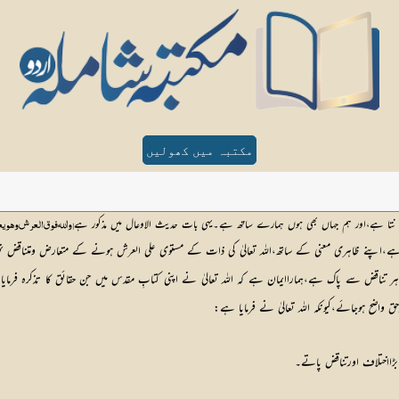
مکتبہ میں کھولیں
جا نتا ہے،اور ہم جہاں بھی ہوں ہمارے ساتھ ہے۔یہی بات حدیث الاوعال میں مذکور ہے
[وﷲ فوق العرش وھو یعل
 ہے،اپنے ظاہری معنی کے ساتھ،اللہ تعالیٰ کی ذات کے مستوی علی العرش ہونے کے متعارض ومتناقض 
 واضح ہوجائے،کیونکہ اللہ تعالیٰ نے فرمایا ہے:
 بڑااختلاف اورتناقض پاتے۔