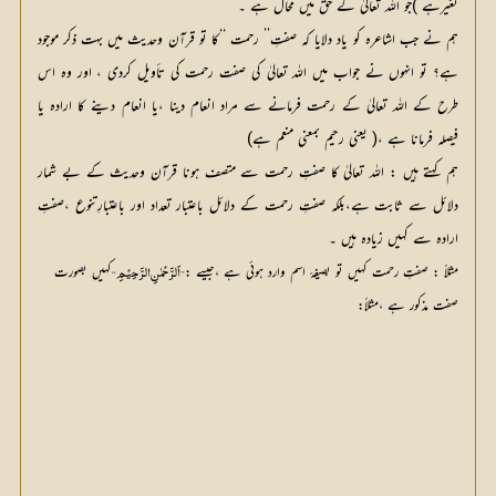
تغیرہے )جو اللہ تعالیٰ کے حق میں محال ہے ۔
ہم نے جب اشاعرہ کو یاد دلایا کہ صفتِ’’ رحمت ‘‘کا تو قرآن وحدیث میں بہت ذکر موجود
ہے؟ تو انہوں نے جواب میں اللہ تعالیٰ کی صفت رحمت کی تأویل کردی ، اور وہ اس
طرح کے اللہ تعالیٰ کے رحمت فرمانے سے مراد انعام دینا ،یا انعام دینے کا ارادہ یا
فیصلہ فرمانا ہے ،( یعنی رحیم بمعنی منعم ہے)
ہم کہتے ہیں : اللہ تعالیٰ کا صفتِ رحمت سے متصف ہونا قرآن وحدیث کے بے شمار
دلائل سے ثابت ہے،بلکہ صفتِ رحمت کے دلائل باعتبار تعداد اور باعتبارِتنوع ،صفتِ
ارادہ سے کہیں زیادہ ہیں ۔
مثلاً : صفتِ رحمت کہیں تو بصیغۂ اسم وارد ہوئی ہے ،جیسے :
کہیں بصورت 
’’اَلرَّحْمٰنِ الرَّحِیْمِ‘‘
صفت مذکور ہے ،مثلاً: