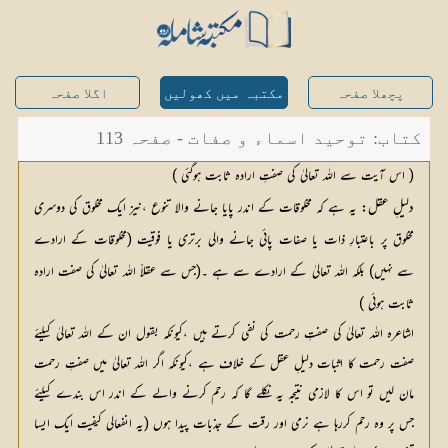
پچھلا صفحہ
مکتبہ میں کھولیں
اگلا صفحہ
کتاب: توحید اسماء و صفات - صفحہ 113
( اس آیت سے اللہ تعالیٰ کی صفتِ ارادہ ثابت ہوگئی )
دلیلِ عقل:
 یہ ہے کہ مخلوقات کے اندر پایا جانے والا تنوع ،نیز ایک مخلوق کی دوسری 
مخلوق پر باعتبارِ ذات یا صفات پائی جانے والی برتری یا فوقیت (مخلوقات کے ارادے 
سے نہیں) بلکہ اللہ تعالیٰ کے ارادے سے ہے ۔(جس سے عقلاً اللہ تعالیٰ کی صفت ارادہ 
ثابت ہوئی ) 
اشاعرہ اللہ تعالیٰ کی صفتِ رحمت کی نفی کرتے ہیں ،کیونکہ بقول ان کے اللہ تعالیٰ کیلئے
صفت رحمت کا اثبات دلیلِ عقل کے خلاف ہے ،کیونکہ اگر اللہ تعالیٰ میں صفتِ رحمت
مان لیں تو اس کا لازمی نتیجہ یہ نکلے گا کہ رحم کرنے والے کے اندر اس بندے کیلئے
جس پر وہ رحم کررہا ہے نرمی اور رقت کے جذبات پیدا ہوں (یہ انفعالی کیفیت ایک ایسا