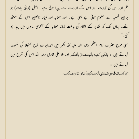
علم اور اس کی قدرت اور اس کے ارادے سے پیدا ہوتی ہے۔ اصل (دینی بات) جو
براہین قطعیہ سے معلوم ہوئی ہے یہی ہے۔ اور صحابہ اور خیار تابعین اسی کے معتقد
تھے۔ یہاں تک کہ تقدیر کے انکار کی بدعت زمانہ صحابہ کے آخری سالوں میں پیدا ہو
گئی۔‘‘
اسی طرح حضرت امام اعظم رحمۃ اللہ علیہ فقہ اکبر میں اندراجات لوح محفوظ کی نسبت
فرماتے ہیں :
 اور ملا علی قاری رحمہ اللہ اس کی شرح میں 
ولکن کتبہ بالوصف لا بالحکم
فرماتے ہیں :
ای کتب اللّٰہ فی حق کل شئی بانہ سیکون کذ او کذا ولم یکتب