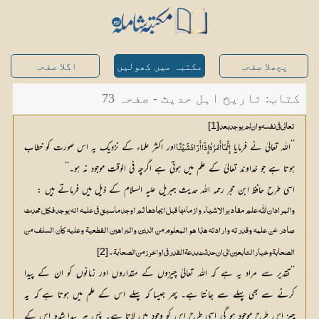
پچھلا صفحہ
مکتبہ میں کھولیں
اگلا صفحہ
کتاب: تاریخ اہل حدیث - صفحہ 73
[1]
تعالی فی نفسہ وان لم یوجد بعد
’’اللہ تعالیٰ نے فرمایا
اور اکثر علماء کے نزدیک یہ اس صورت کو خطاب 
إِنَّمَا أَمْرُهُ إِذَا أَرَادَ شَيْئًا 
ہوتا ہے جو خداوند تعالیٰ کے علم میں ہوتی ہے اگرچہ فی الوقت موجود نہ ہو۔‘‘
اسی طرح حافظ ابن حجر رحمہ اللہ حدیث جبریل علیہ السلام کے ذیل میں فرماتے ہیں :
والمرادان اللّٰہ علم مقاد یرالاشیاء وازمانھا قبل ایجادھا ثم اوجد ماسبق فی علمہ انہ یوجد فکل محدث
صادر عن علمہ وقدرتہ وارادتہ ھذا ھو المعلوم من الدین والبراھین القطعیۃ وعلیہ کان السلف من
۔
[2]
الصحابۃ وخیار التابعین الی ان حدثت بدعۃ القدر فی اواخر زمن الصحابۃ
’’تقدیر سے مراد یہ ہے کہ اللہ تعالیٰ چیزوں کے مقداروں اور زمانوں کو ان کے پیدا
کرنے سے بھی پہلے سے جانتا ہے۔ پھر جیسا کہ پہلے اس کے علم میں ہوتا ہے کہ یہ
چیز اس طرح موجود ہو گی اسی طرح اس کو وجود میں لاتا ہے۔ پس ہر پیدا شدہ اس کے