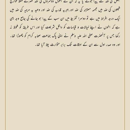
بعض کی ضد سے پیدا ہوئے یا یہ کہ ان کے اصول دوسروں کی ضد ٹھہرے مثلا خوارج
شیعوں کی ضد ہیں مجسمہ معتزلہ کی ضد اور جبریہ قدریہ کی ضد اور وعید یہ مرجیہ کی ضد ہیں
ایک درجہ افراط میں ہے تو دوسرا تفریط میں ان سب کے پیدا ہو جانے کی جامع وجہ یہی
ہے کہ انہوں نے اپنے خیالات و قیاسات کو داخل شریعت کیا اور اس طریقہ کو ملحوظ نہ
رکھا جس پر آنحضرت صلی اللہ علیہ وسلم نے اپنی پاک جماعت صحابہ کرام کو چھوڑا تھا۔
اور وہ صدر اول سے ان کے اوقات تک برابر متوارث چلا آیا تھا۔