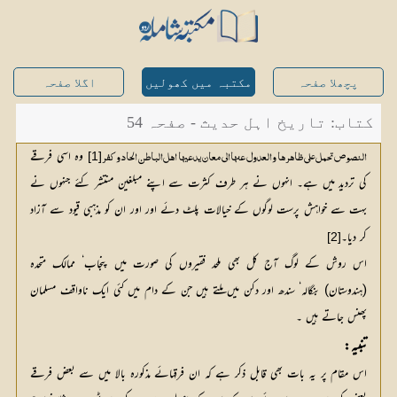
پچھلا صفحہ
مکتبہ میں کھولیں
اگلا صفحہ
کتاب: تاریخ اہل حدیث - صفحہ 54
 وہ اسی فرقے 
[1]
النصوص تحمل علی ظاھرھا والعدول عنہا الی معان یدعیھا اھل الباطن الحاد وکفر
کی تردید میں ہے۔ انہوں نے ہر طرف کثرت سے اپنے مبلغین منتشر کئے جنہوں نے 
بہت سے خواہش پرست لوگوں کے خیالات پلٹ دئے اور اور ان کو مذہبی قیود سے آزاد 
کر دیا۔
[2]
اس روش کے لوگ آج کل بھی ملحد فقیروں کی صورت میں پنجاب‘ ممالک متحدہ
(ہندوستان) بنگالہ‘ سندھ اور دکن میں ملتے ہیں جن کے دام میں کئی ایک ناواقف مسلمان
پھنس جاتے ہیں ۔
تنبیہ:
اس مقام پر یہ بات بھی قابل ذکر ہے کہ ان فرقہائے مذکورہ بالا میں سے بعض فرقے